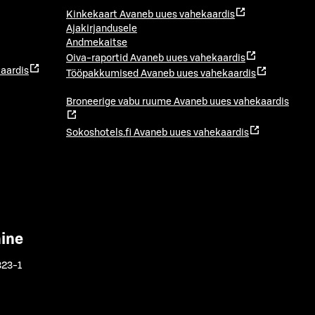
Kinkekaart
Avaneb uues vahekaardis
Ajakirjandusele
Andmekaitse
Oiva-raportid
Avaneb uues vahekaardis
aardis
Tööpakkumised
Avaneb uues vahekaardis
Broneerige vabu ruume
Avaneb uues vahekaardis
Sokoshotels.fi
Avaneb uues vahekaardis
mine
323-1