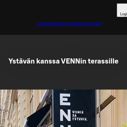
Log
Avaleht
Restoranid
Sündmused
Ystävän kanssa VENNin terassille