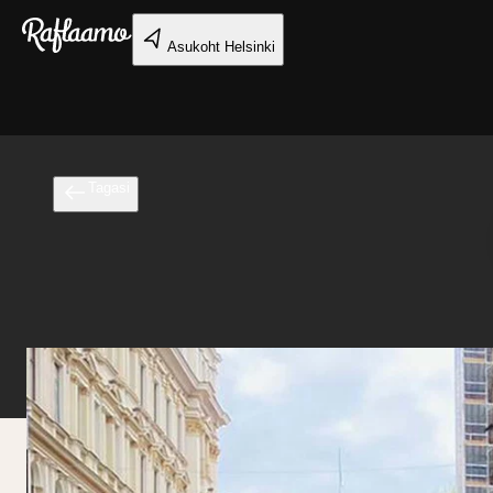
Liigu peamise sisu juurde
Asukoht
Helsinki
Tagasi