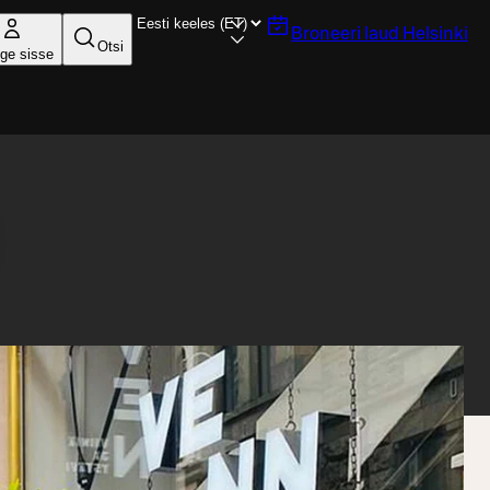
Broneeri laud
Helsinki
Otsi
ige sisse