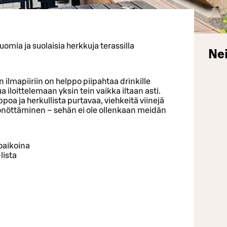
uomia ja suolaisia herkkuja terassilla
Nei
lmapiiriin on helppo piipahtaa drinkille
 iloittelemaan yksin tein vaikka iltaan asti.
poa ja herkullista purtavaa, viehkeitä viinejä
 pönöttäminen – sehän ei ole ollenkaan meidän
oaikoina
lista