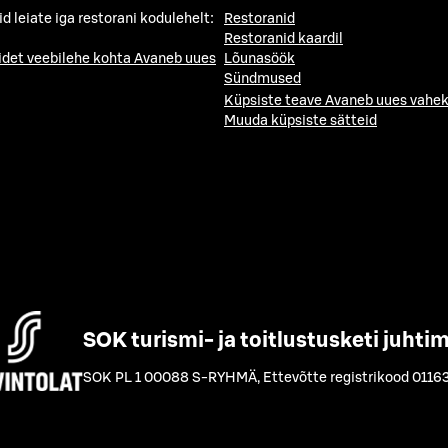
id leiate iga restorani kodulehelt:
Restoranid
Restoranid kaardil
idet veebilehe kohta
Avaneb uues
Lõunasöök
Sündmused
Küpsiste teave
Avaneb uues vahek
Muuda küpsiste sätteid
SOK turismi- ja toitlustusketi juhti
SOK PL 1 00088 S-RYHMÄ
,
Ettevõtte registrikood 0116