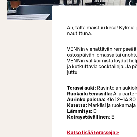
Ah, tältä maistuu kesä! Kylmiä j
nautittuna.
VENNin viehättävän rempseään i
ostospäivän lomassa tai unohtua
VENNin valikoimista löydät help
ja kutkuttavia cocktaileja. Ja
juttu.
Terassi auki:
Ravintolan aukiol
Ruokailu terassilla:
À la carte -
Aurinko paistaa:
Klo 12–14.30
Katettu:
Markiisi ja ruokamaja
Lämmitys:
Ei
Koiraystävällinen
: Ei
Katso lisää terasseja »