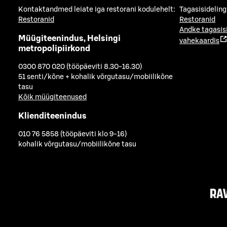
Kontaktandmed leiate iga restorani kodulehelt:
Tagasisideling
Restoranid
Restoranid
Andke tagasis
Müügiteenindus, Helsingi
vahekaardis
metropolipiirkond
0300 870 020 (tööpäeviti 8.30-16.30)
51 senti/kõne + kohalik võrgutasu/mobiilikõne
tasu
Kõik müügiteenused
Klienditeenindus
010 76 5858 (tööpäeviti klo 9-16)
kohalik võrgutasu/mobiilikõne tasu