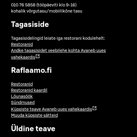
010 76 5858 (tööpäeviti klo 9-16)
kohalik võrgutasu/mobiilikõne tasu
Tagasiside
Tagasisidelingid leiate iga restorani kodulehelt:
Restoranid
Andke tagasisidet veebilehe kohta
Avaneb uues
vahekaardis
Raflaamo.fi
Restoranid
Restoranid kaardil
Lõunasöök
Sündmused
Küpsiste teave
Avaneb uues vahekaardis
Muuda küpsiste sätteid
Üldine teave