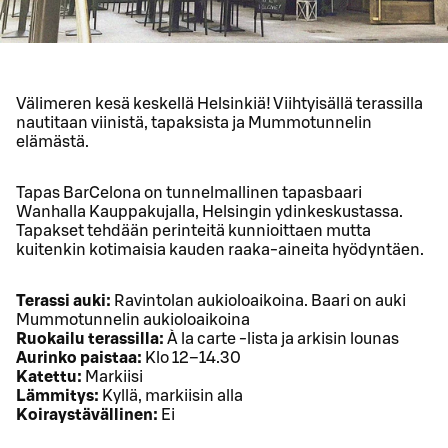
Välimeren kesä keskellä Helsinkiä! Viihtyisällä terassilla
nautitaan viinistä, tapaksista ja Mummotunnelin
elämästä.
Tapas BarCelona on tunnelmallinen tapasbaari
Wanhalla Kauppakujalla, Helsingin ydinkeskustassa.
Tapakset tehdään perinteitä kunnioittaen mutta
kuitenkin kotimaisia kauden raaka-aineita hyödyntäen.
Terassi auki:
Ravintolan aukioloaikoina. Baari on auki
Mummotunnelin aukioloaikoina
Ruokailu terassilla:
À la carte -lista ja arkisin lounas
Aurinko paistaa:
Klo 12–14.30
Katettu:
Markiisi
Lämmitys:
Kyllä, markiisin alla
Koiraystävällinen:
Ei