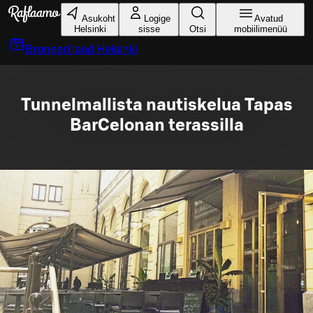
Liigu peamise sisu juurde
Asukoht
Logige
Avatud
Helsinki
sisse
Otsi
mobiilimenüü
Broneeri laud
Helsinki
Tunnelmallista nautiskelua Tapas
BarCelonan terassilla