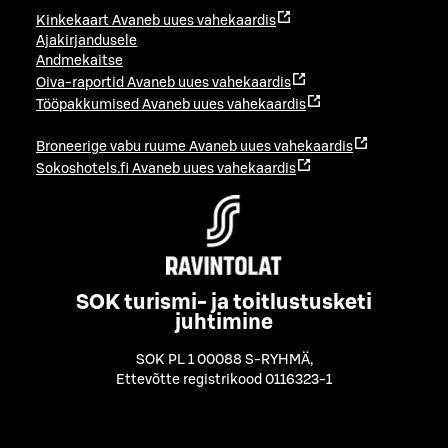
Kinkekaart
Avaneb uues vahekaardis
Ajakirjandusele
Andmekaitse
Oiva-raportid
Avaneb uues vahekaardis
Tööpakkumised
Avaneb uues vahekaardis
Broneerige vabu ruume
Avaneb uues vahekaardis
Sokoshotels.fi
Avaneb uues vahekaardis
SOK turismi- ja toitlustusketi
juhtimine
SOK PL 1 00088 S-RYHMÄ
,
Ettevõtte registrikood 0116323-1