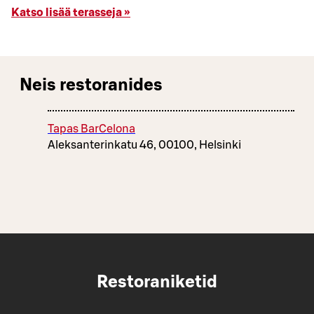
Katso lisää terasseja »
Neis restoranides
Tapas BarCelona
Aleksanterinkatu 46, 00100, Helsinki
Restoraniketid