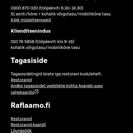
0300 870 020 (tööpäeviti 8.30-16.30)
51 senti/kõne + kohalik võrgutasu/mobiilikõne tasu
Kõik müügiteenused
Klienditeenindus
010 76 5858 (tööpäeviti klo 9-16)
kohalik võrgutasu/mobiilikõne tasu
Tagasiside
Tagasisidelingid leiate iga restorani kodulehelt:
Restoranid
Andke tagasisidet veebilehe kohta
Avaneb uues
vahekaardis
Raflaamo.fi
Restoranid
Restoranid kaardil
Lõunasöök