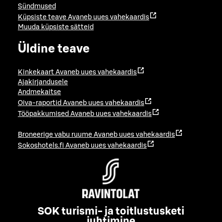
Sündmused
Küpsiste teave
Avaneb uues vahekaardis
Muuda küpsiste sätteid
Üldine teave
Kinkekaart
Avaneb uues vahekaardis
Ajakirjandusele
Andmekaitse
Oiva-raportid
Avaneb uues vahekaardis
Tööpakkumised
Avaneb uues vahekaardis
Broneerige vabu ruume
Avaneb uues vahekaardis
Sokoshotels.fi
Avaneb uues vahekaardis
SOK turismi- ja toitlustusketi
juhtimine