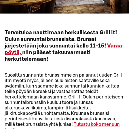
Tervetuloa nauttimaan herkullisesta Grill it!
Oulun sunnuntaibrunssista. Brunssi
järjestetään joka sunnuntai kello 11-15!
Varaa
pöytä,
niin pääset takuuvarmasti
herkuttelemaan!
Suosittu sunnuntaibrunssimme on palannut uuden Grill
it!n myötä myös jälleen oululaisten saataville sekä
sydämiin, kun saamme joka sunnuntai kunnian kattaa
teille pöydän koreaksi ja vastaanottaa teidät
herkuttelemaan kanssamme. Grill it! Oulun perinteiseen
sunnuntaibrunssiin kuuluu tuore ja runsas
alkuruokavalikoima, lämpimiä lisukkeita,
jälkiruokapöytää unohtamatta. Kruunaa brunssisi
perinteisesti kahvilla tai osta lisämaksusta kuohuvaa,
millä teet brunssista yhtä juhlaa!
Tutustu koko menuun