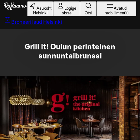
Liigu peamise sisu juurde
Asukoht
Logige
Avatud
Helsinki
sisse
Otsi
mobiilimenüü
Broneeri laud
Helsinki
Grill it! Oulun perinteinen
sunnuntaibrunssi