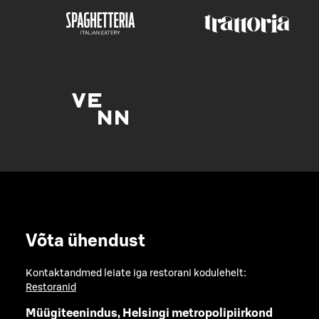
Võta ühendust
Kontaktandmed leiate iga restorani kodulehelt:
Restoranid
Müügiteenindus, Helsingi metropolipiirkond