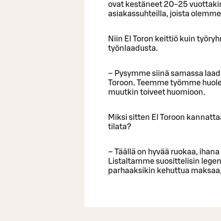
ovat kestäneet 20-25 vuottakin.
asiakassuhteilla, joista olemme 
Niin El Toron keittiö kuin työr
työnlaadusta.
– Pysymme siinä samassa laadus
Toroon. Teemme työmme huolelli
muutkin toiveet huomioon.
Miksi sitten El Toroon kannat
tilata?
– Täällä on hyvää ruokaa, ihan
Listaltamme suosittelisin lege
parhaaksikin kehuttua maksaa,