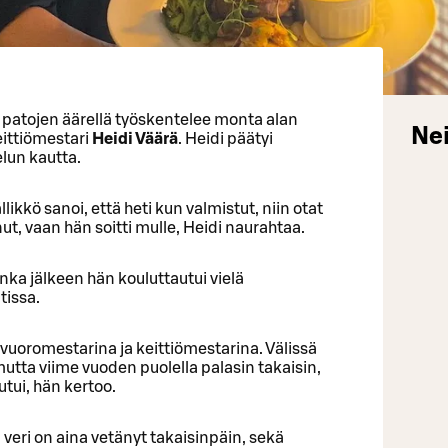
n patojen äärellä työskentelee monta alan
Nei
eittiömestari
Heidi Väärä
. Heidi päätyi
elun kautta.
llikkö sanoi, että heti kun valmistut, niin otat
t, vaan hän soitti mulle, Heidi naurahtaa.
onka jälkeen hän kouluttautui vielä
tissa.
, vuoromestarina ja keittiömestarina. Välissä
mutta viime vuoden puolella palasin takaisin,
tui, hän kertoo.
a veri on aina vetänyt takaisinpäin, sekä