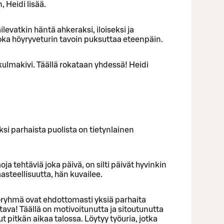
 Heidi lisää.
levatkin häntä ahkeraksi, iloiseksi ja
oka höyryveturin tavoin puksuttaa eteenpäin.
 kulmakivi. Täällä rokataan yhdessä! Heidi
i parhaista puolista on tietynlainen
ja tehtäviä joka päivä, on silti päivät hyvinkin
aasteellisuutta, hän kuvailee.
öryhmä ovat ehdottomasti yksiä parhaita
ava! Täällä on motivoitunutta ja sitoutunutta
ut pitkän aikaa talossa. Löytyy työuria, jotka