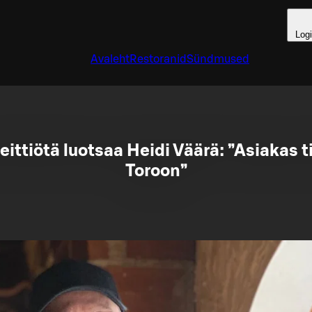
Log
Avaleht
Restoranid
Sündmused
eittiötä luotsaa Heidi Väärä: ”Asiakas t
Toroon”