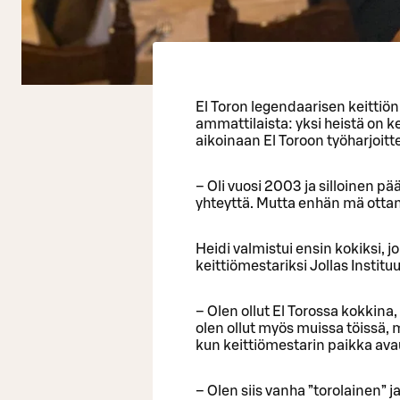
El Toron legendaarisen keittiö
ammattilaista: yksi heistä on k
aikoinaan El Toroon työharjoitt
– Oli vuosi 2003 ja silloinen pää
yhteyttä. Mutta enhän mä ottanu
Heidi valmistui ensin kokiksi, j
keittiömestariksi Jollas Instituu
– Olen ollut El Torossa kokkina
olen ollut myös muissa töissä, 
kun keittiömestarin paikka avau
– Olen siis vanha ”torolainen” j