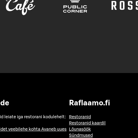
ide
Raflaamo.fi
id leiate iga restorani kodulehelt:
Restoranid
Restoranid kaardil
idet veebilehe kohta
Avaneb uues
Lõunasöök
Sündmused