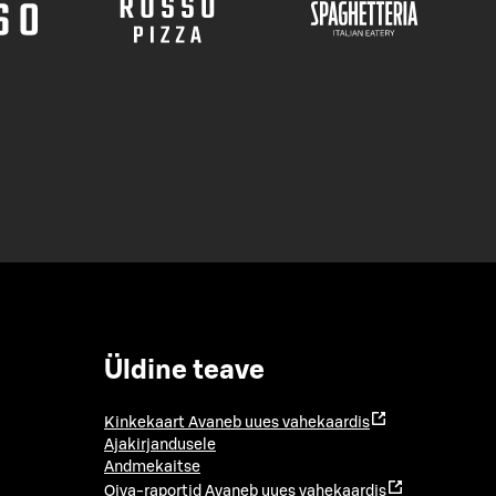
Üldine teave
Kinkekaart
Avaneb uues vahekaardis
Ajakirjandusele
Andmekaitse
Oiva-raportid
Avaneb uues vahekaardis