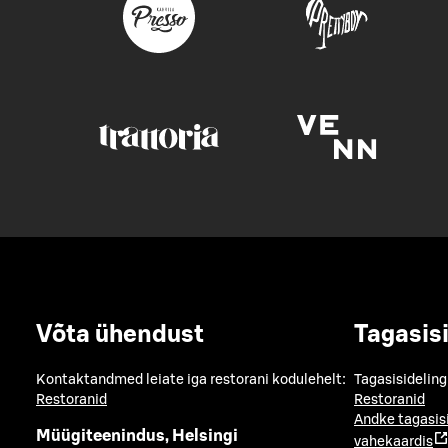
Võta ühendust
Tagasis
Kontaktandmed leiate iga restorani kodulehelt:
Tagasisideling
Restoranid
Restoranid
Andke tagasis
Müügiteenindus, Helsingi
vahekaardis