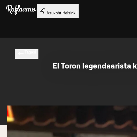
Liigu peamise sisu juurde
Asukoht
Helsinki
Tagasi
El Toron legendaarista k