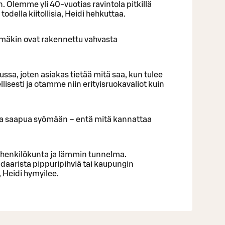
 Olemme yli 40-vuotias ravintola pitkillä
todella kiitollisia, Heidi hehkuttaa.
yhmäkin ovat rakennettu vahvasta
sa, joten asiakas tietää mitä saa, kun tulee
sesti ja otamme niin erityisruokavaliot kuin
taa saapua syömään – entä mitä kannattaa
a henkilökunta ja lämmin tunnelma.
ndaarista pippuripihviä tai kaupungin
 Heidi hymyilee.