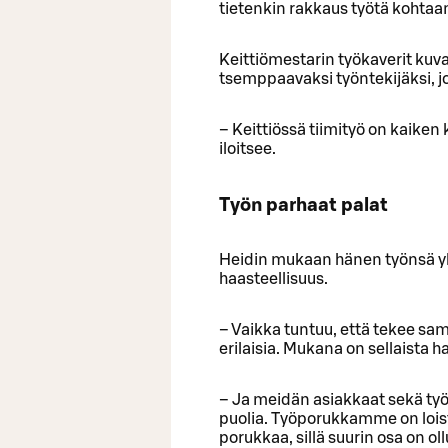
tietenkin rakkaus työtä kohtaan,
Keittiömestarin työkaverit kuvai
tsemppaavaksi työntekijäksi, j
– Keittiössä tiimityö on kaiken
iloitsee.
Työn parhaat palat
Heidin mukaan hänen työnsä yks
haasteellisuus.
– Vaikka tuntuu, että tekee samo
erilaisia. Mukana on sellaista h
– Ja meidän asiakkaat sekä ty
puolia. Työporukkamme on loist
porukkaa, sillä suurin osa on oll