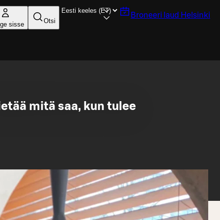
Broneeri laud
Helsinki
Otsi
ige sisse
ietää mitä saa, kun tulee