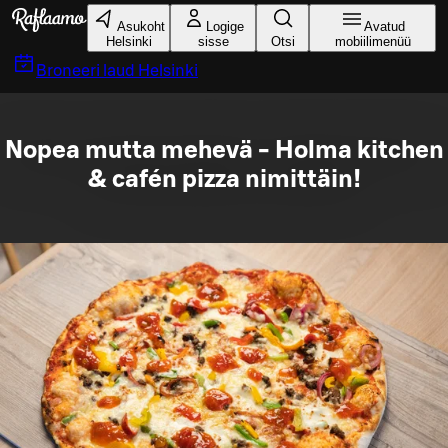
Liigu peamise sisu juurde
Asukoht
Logige
Avatud
Helsinki
sisse
Otsi
mobiilimenüü
Broneeri laud
Helsinki
Nopea mutta mehevä - Holma kitchen
& cafén pizza nimittäin!