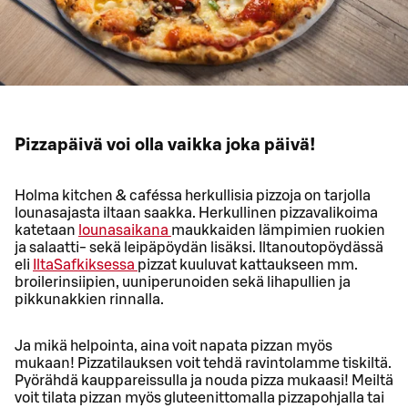
Pizzapäivä voi olla vaikka joka päivä!
Holma kitchen & caféssa herkullisia pizzoja on tarjolla
lounasajasta iltaan saakka. Herkullinen pizzavalikoima
katetaan
lounasaikana
maukkaiden lämpimien ruokien
ja salaatti- sekä leipäpöydän lisäksi. Iltanoutopöydässä
eli
IltaSafkiksessa
pizzat kuuluvat kattaukseen mm.
broilerinsiipien, uuniperunoiden sekä lihapullien ja
pikkunakkien rinnalla.
Ja mikä helpointa, aina voit napata pizzan myös
mukaan! Pizzatilauksen voit tehdä ravintolamme tiskiltä.
Pyörähdä kauppareissulla ja nouda pizza mukaasi! Meiltä
voit tilata pizzan myös gluteenittomalla pizzapohjalla tai