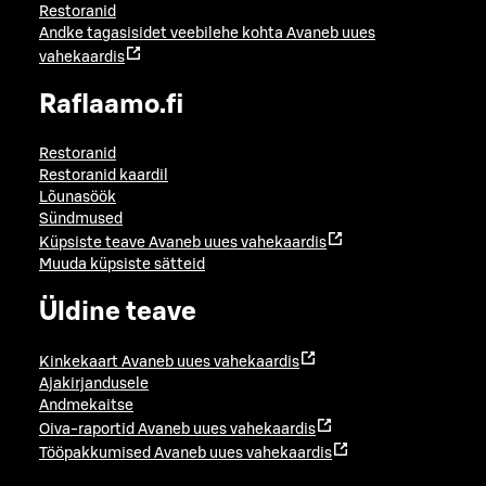
Restoranid
Andke tagasisidet veebilehe kohta
Avaneb uues
vahekaardis
Raflaamo.fi
Restoranid
Restoranid kaardil
Lõunasöök
Sündmused
Küpsiste teave
Avaneb uues vahekaardis
Muuda küpsiste sätteid
Üldine teave
Kinkekaart
Avaneb uues vahekaardis
Ajakirjandusele
Andmekaitse
Oiva-raportid
Avaneb uues vahekaardis
Tööpakkumised
Avaneb uues vahekaardis