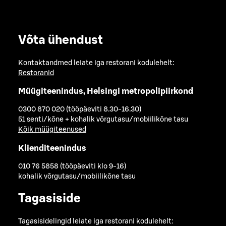
Võta ühendust
Kontaktandmed leiate iga restorani kodulehelt:
Restoranid
Müügiteenindus, Helsingi metropolipiirkond
0300 870 020 (tööpäeviti 8.30-16.30)
51 senti/kõne + kohalik võrgutasu/mobiilikõne tasu
Kõik müügiteenused
Klienditeenindus
010 76 5858 (tööpäeviti klo 9-16)
kohalik võrgutasu/mobiilikõne tasu
Tagasiside
Tagasisidelingid leiate iga restorani kodulehelt: