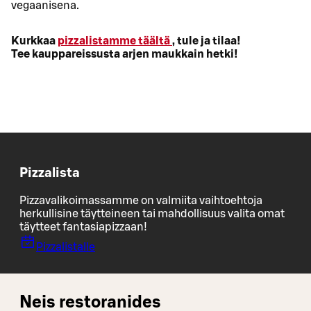
vegaanisena.
Kurkkaa
pizzalistamme täältä
, tule ja tilaa!
Tee kauppareissusta arjen maukkain hetki!
Pizzalista
Pizzavalikoimassamme on valmiita vaihtoehtoja
herkullisine täytteineen tai mahdollisuus valita omat
täytteet fantasiapizzaan!
Pizzalistalle
Neis restoranides