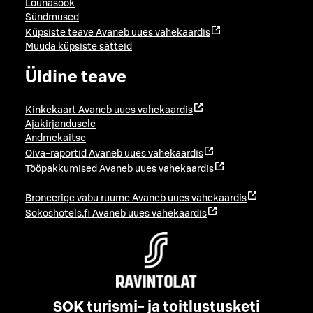
Lõunasöök
Sündmused
Küpsiste teave
Avaneb uues vahekaardis
Muuda küpsiste sätteid
Üldine teave
Kinkekaart
Avaneb uues vahekaardis
Ajakirjandusele
Andmekaitse
Oiva-raportid
Avaneb uues vahekaardis
Tööpakkumised
Avaneb uues vahekaardis
Broneerige vabu ruume
Avaneb uues vahekaardis
Sokoshotels.fi
Avaneb uues vahekaardis
SOK turismi- ja toitlustusketi