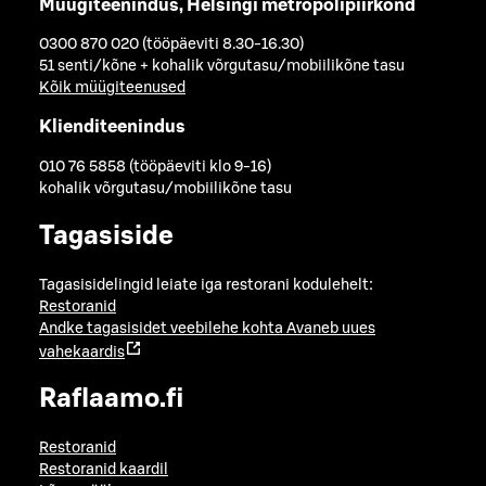
Müügiteenindus, Helsingi metropolipiirkond
0300 870 020 (tööpäeviti 8.30-16.30)
51 senti/kõne + kohalik võrgutasu/mobiilikõne tasu
Kõik müügiteenused
Klienditeenindus
010 76 5858 (tööpäeviti klo 9-16)
kohalik võrgutasu/mobiilikõne tasu
Tagasiside
Tagasisidelingid leiate iga restorani kodulehelt:
Restoranid
Andke tagasisidet veebilehe kohta
Avaneb uues
vahekaardis
Raflaamo.fi
Restoranid
Restoranid kaardil