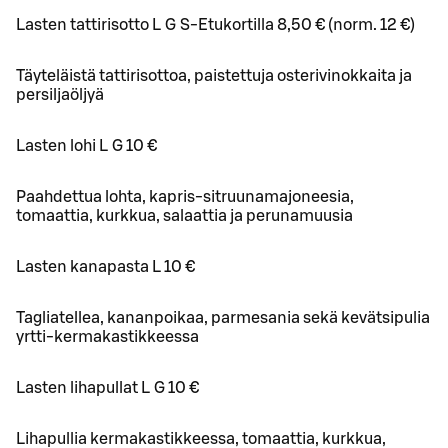
Lasten tattirisotto L G S-Etukortilla 8,50 € (norm. 12 €)
Täyteläistä tattirisottoa, paistettuja osterivinokkaita ja
persiljaöljyä
Lasten lohi L G 10 €
Paahdettua lohta, kapris-sitruunamajoneesia,
tomaattia, kurkkua, salaattia ja perunamuusia
Lasten kanapasta L 10 €
Tagliatellea, kananpoikaa, parmesania sekä kevätsipulia
yrtti-kermakastikkeessa
Lasten lihapullat L G 10 €
Lihapullia kermakastikkeessa, tomaattia, kurkkua,