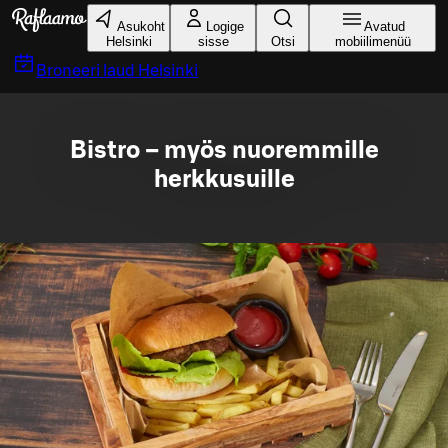
Liigu peamise sisu juurde
Asukoht
Logige
Avatud
Helsinki
sisse
Otsi
mobiilimenüü
Broneeri laud
Helsinki
Bistro – myös nuoremmille
herkkusuille