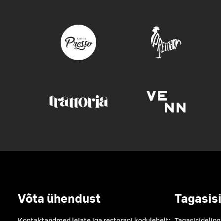
Võta ühendust
Tagasis