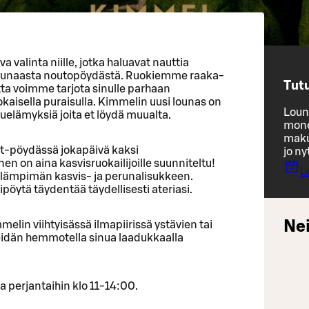
 valinta niille, jotka haluavat nauttia
 lounaasta noutopöydästä. Ruokiemme raaka-
Tut
jotta voimme tarjota sinulle parhaan
aisella puraisulla. Kimmelin uusi lounas on
Loun
uelämyksiä joita et löydä muualta.
mone
maku
et-pöydässä jokapäivä kaksi
jo ny
en on aina kasvisruokailijoille suunniteltu!
L
 lämpimän kasvis- ja perunalisukkeen.
pöytä täydentää täydellisesti ateriasi.
Nei
elin viihtyisässä ilmapiirissä ystävien tai
eidän hemmotella sinua laadukkaalla
a perjantaihin klo 11-14:00.