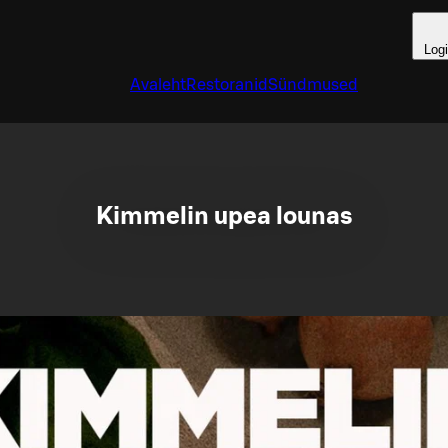
Log
Avaleht
Restoranid
Sündmused
Kimmelin upea lounas