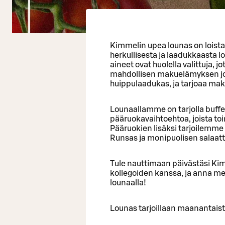
Kimmelin upea lounas on loistava
herkullisesta ja laadukkaasta
aineet ovat huolella valittuja, 
mahdollisen makuelämyksen jok
huippulaadukas, ja tarjoaa mak
Lounaallamme on tarjolla buff
pääruokavaihtoehtoa, joista toin
Pääruokien lisäksi tarjoilemme
Runsas ja monipuolisen salaatti
Tule nauttimaan päivästäsi Kimm
kollegoiden kanssa, ja anna m
lounaalla!
Lounas tarjoillaan maanantaist