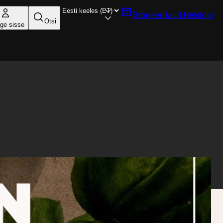
Broneeri laud
Helsinki
Otsi
ige sisse