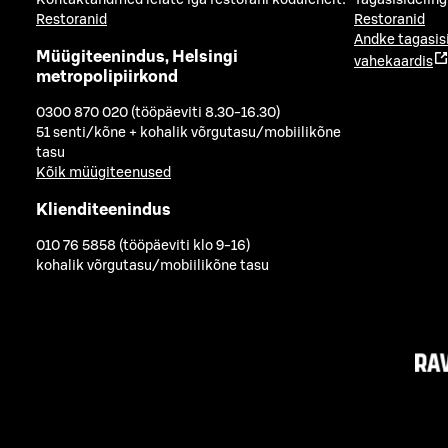
Kontaktandmed leiate iga restorani kodulehelt:
Tagasisideling
Restoranid
Restoranid
Andke tagasis
Müügiteenindus, Helsingi
vahekaardis
metropolipiirkond
0300 870 020 (tööpäeviti 8.30-16.30)
51 senti/kõne + kohalik võrgutasu/mobiilikõne
tasu
Kõik müügiteenused
Klienditeenindus
010 76 5858 (tööpäeviti klo 9-16)
kohalik võrgutasu/mobiilikõne tasu