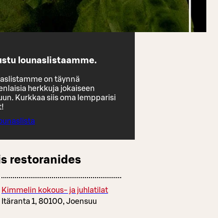
ustu lounaslistaamme.
aslistamme on täynnä
nlaisia herkkuja jokaiseen
un. Kurkkaa siis oma lempparisi
t!
ounaslista
s restoranides
Kimmelin kokous- ja juhlatilat
Itäranta 1, 80100, Joensuu