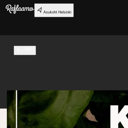
Liigu peamise sisu juurde
Asukoht
Helsinki
Tagasi