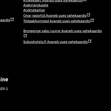
Kinkekaart
Avaneb uues vahekaardis
Ajakirjandusele
Andmekaitse
Oiva-raportid
Avaneb uues vahekaardis
aardis
Tööpakkumised
Avaneb uues vahekaardis
Broneerige vabu ruume
Avaneb uues vahekaardis
Sokoshotels.fi
Avaneb uues vahekaardis
mine
323-1