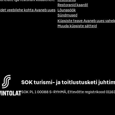
id leiate iga restorani kodulehelt:
Restoranid
Restoranid kaardil
idet veebilehe kohta
Avaneb uues
Lõunasöök
Sündmused
Küpsiste teave
Avaneb uues vahek
Muuda küpsiste sätteid
SOK turismi- ja toitlustusketi juhti
SOK PL 1 00088 S-RYHMÄ
,
Ettevõtte registrikood 0116