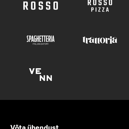
Võta ühendust