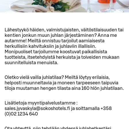
Lähestyykö häiden, valmistujaisten, väitöstilaisuuden tai
kentien jonkun muun juhlan järjestäminen? Anna me
autamme! Meiltä onnistuu tarjoilut aamiaisesta
herkullisiin kahvituksiin ja juhlaviin illallisiin.
Monipuoliset tarjoilumme koostuvat paikallisista
tuotteista, itsetehdyistä herkuista ja toiveiden mukaan
suunnitelluista menuista.
Oletko vielä vailla juhlatilaa? Meiltä löytyy erilaisia,
helposti muunneltavia ja moneen tarpeeseen taipuvia
tiloja muutaman hengen tilasta aina 160 hlön juhlatilaan.
Lisätietoja myyntipalvelustamme :
sales.jyvaskyla@sokoshotels.fi ja soittamalla +358
(0)02 1234 640
Ota yhteyttä, niin tehdään yhdessä juhlahetkestäsi