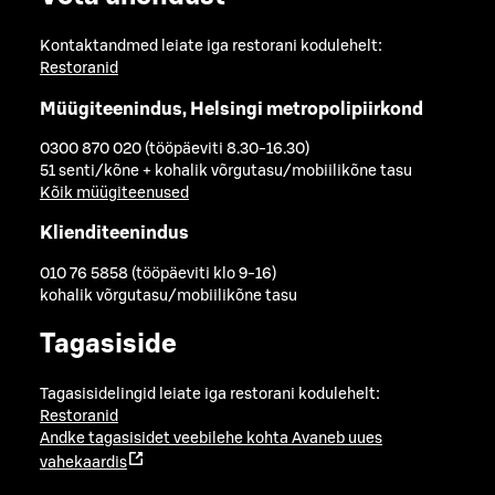
Kontaktandmed leiate iga restorani kodulehelt:
Restoranid
Müügiteenindus, Helsingi metropolipiirkond
0300 870 020 (tööpäeviti 8.30-16.30)
51 senti/kõne + kohalik võrgutasu/mobiilikõne tasu
Kõik müügiteenused
Klienditeenindus
010 76 5858 (tööpäeviti klo 9-16)
kohalik võrgutasu/mobiilikõne tasu
Tagasiside
Tagasisidelingid leiate iga restorani kodulehelt:
Restoranid
Andke tagasisidet veebilehe kohta
Avaneb uues
vahekaardis