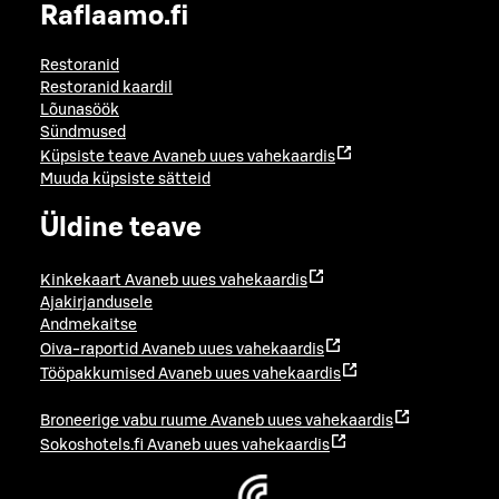
Raflaamo.fi
Restoranid
Restoranid kaardil
Lõunasöök
Sündmused
Küpsiste teave
Avaneb uues vahekaardis
Muuda küpsiste sätteid
Üldine teave
Kinkekaart
Avaneb uues vahekaardis
Ajakirjandusele
Andmekaitse
Oiva-raportid
Avaneb uues vahekaardis
Tööpakkumised
Avaneb uues vahekaardis
Broneerige vabu ruume
Avaneb uues vahekaardis
Sokoshotels.fi
Avaneb uues vahekaardis