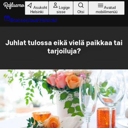
Liigu peamise sisu juurde
Asukoht
Logige
Avatud
Helsinki
sisse
Otsi
mobiilimenüü
Broneeri laud
Helsinki
Juhlat tulossa eikä vielä paikkaa tai
tarjoiluja?