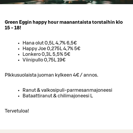
Green Eggin happy hour maanantaista torstaihin klo
15 - 18!
Hana olut 0,5L 4,7% 6,5€
Happy Joe 0,275L 4,7% 5€
Lonkero 0,3L 5,5% 5€
Viinipullo 0,75L 19€
PIkkusuolaista juoman kylkeen 4€ / annos.
Ranut & valkosipuli-parmesanmajoneesi
Bataattiranut & chilimajoneesi L
Tervetuloa!