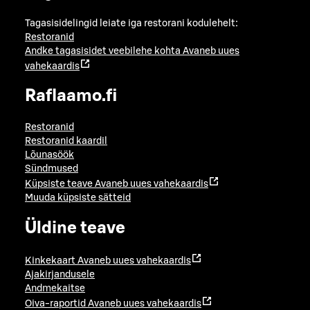
Tagasisidelingid leiate iga restorani kodulehelt:
Restoranid
Andke tagasisidet veebilehe kohta
Avaneb uues
vahekaardis
Raflaamo.fi
Restoranid
Restoranid kaardil
Lõunasöök
Sündmused
Küpsiste teave
Avaneb uues vahekaardis
Muuda küpsiste sätteid
Üldine teave
Kinkekaart
Avaneb uues vahekaardis
Ajakirjandusele
Andmekaitse
Oiva-raportid
Avaneb uues vahekaardis