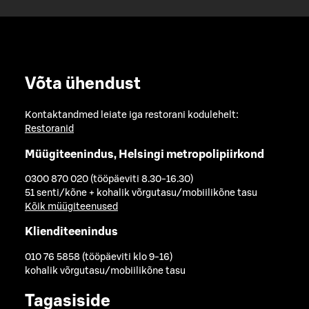
Võta ühendust
Kontaktandmed leiate iga restorani kodulehelt:
Restoranid
Müügiteenindus, Helsingi metropolipiirkond
0300 870 020 (tööpäeviti 8.30-16.30)
51 senti/kõne + kohalik võrgutasu/mobiilikõne tasu
Kõik müügiteenused
Klienditeenindus
010 76 5858 (tööpäeviti klo 9-16)
kohalik võrgutasu/mobiilikõne tasu
Tagasiside