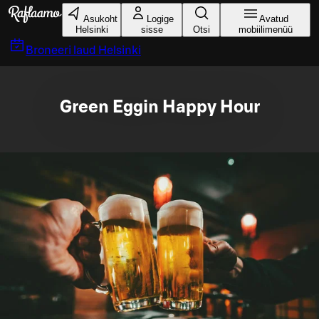
Liigu peamise sisu juurde
Asukoht
Logige
Avatud
Helsinki
sisse
Otsi
mobiilimenüü
Broneeri laud
Helsinki
Green Eggin Happy Hour