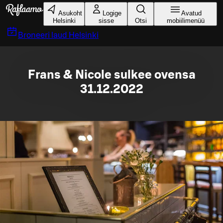
Liigu peamise sisu juurde
Asukoht
Logige
Avatud
Helsinki
sisse
Otsi
mobiilimenüü
Broneeri laud
Helsinki
Frans & Nicole sulkee ovensa
31.12.2022