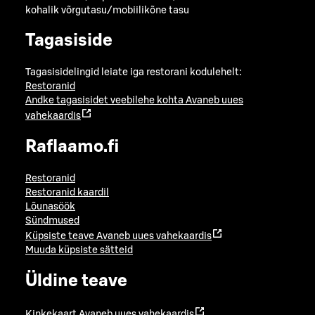
kohalik võrgutasu/mobiilikõne tasu
Tagasiside
Tagasisidelingid leiate iga restorani kodulehelt:
Restoranid
Andke tagasisidet veebilehe kohta
Avaneb uues
vahekaardis
Raflaamo.fi
Restoranid
Restoranid kaardil
Lõunasöök
Sündmused
Küpsiste teave
Avaneb uues vahekaardis
Muuda küpsiste sätteid
Üldine teave
Kinkekaart
Avaneb uues vahekaardis