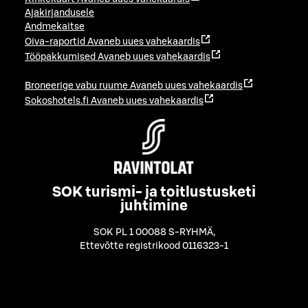
Ajakirjandusele
Andmekaitse
Oiva-raportid
Avaneb uues vahekaardis
Tööpakkumised
Avaneb uues vahekaardis
Broneerige vabu ruume
Avaneb uues vahekaardis
Sokoshotels.fi
Avaneb uues vahekaardis
SOK turismi- ja toitlustusketi
juhtimine
SOK PL 1 00088 S-RYHMÄ
,
Ettevõtte registrikood 0116323-1