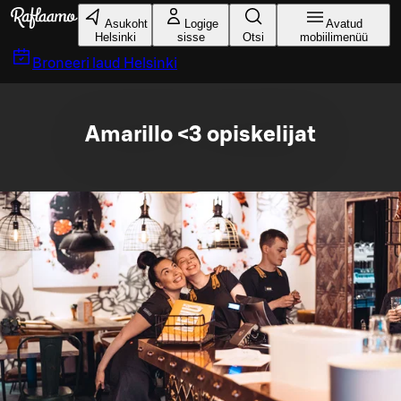
Liigu peamise sisu juurde
Asukoht
Logige
Avatud
Helsinki
sisse
Otsi
mobiilimenüü
Broneeri laud
Helsinki
Amarillo <3 opiskelijat