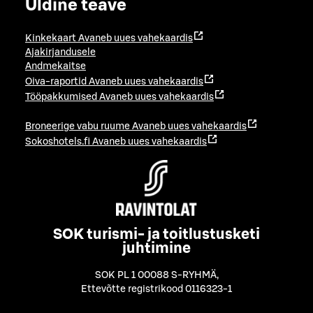
Üldine teave
Kinkekaart
Avaneb uues vahekaardis
Ajakirjandusele
Andmekaitse
Oiva-raportid
Avaneb uues vahekaardis
Tööpakkumised
Avaneb uues vahekaardis
Broneerige vabu ruume
Avaneb uues vahekaardis
Sokoshotels.fi
Avaneb uues vahekaardis
SOK turismi- ja toitlustusketi
juhtimine
SOK PL 1 00088 S-RYHMÄ
,
Ettevõtte registrikood 0116323-1