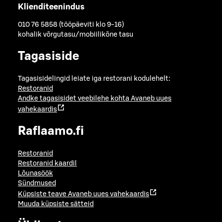
Klienditeenindus
010 76 5858 (tööpäeviti klo 9-16)
kohalik võrgutasu/mobiilikõne tasu
Tagasiside
Tagasisidelingid leiate iga restorani kodulehelt:
Restoranid
Andke tagasisidet veebilehe kohta
Avaneb uues
vahekaardis
Raflaamo.fi
Restoranid
Restoranid kaardil
Lõunasöök
Sündmused
Küpsiste teave
Avaneb uues vahekaardis
Muuda küpsiste sätteid