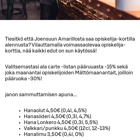
Tiesitkö että Joensuun Amarillosta saa opiskelija-kortilla
alennusta? Vilauttamalla voimassaolevaa opiskelija-
korttia, nää kaikki edut on sun käytössä!
Valitsemastasi ala carte -listan pääruuasta -15% sekä
joka maanantai opiskelijoiden Mättömaanantait, joilloin
pääruoka -30%!
janon sammuttamisen apuna...
Hanaolut 4,50€ (0,4l, 4,5%)
Hanasiideri 4,50€ (0,3l, 4,7%)
Hana Lonkero 4,50€ (0,3l, 5,5%)
Valkkari/punkku 4,50€ (12cl, 12-13%)
Hanalimu 3,50€ (0,4l, 0%)