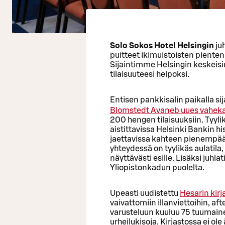
Solo Sokos Hotel Helsingin
juh
puitteet ikimuistoisten pienten
Sijaintimme Helsingin keskeisi
tilaisuuteesi helpoksi.
Entisen pankkisalin paikalla sij
Blomstedt
Avaneb uues vaheka
200 hengen tilaisuuksiin. Tyyl
aistittavissa Helsinki Bankin h
jaettavissa kahteen pienempään
yhteydessä on tyylikäs aulatila,
näyttävästi esille. Lisäksi juhl
Yliopistonkadun puolelta.
Upeasti uudistettu
Hesarin kirj
vaivattomiin illanviettoihin, af
varusteluun kuuluu 75 tuumainen
urheilukisoja. Kirjastossa ei ol