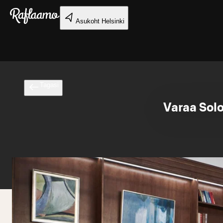
Liigu peamise sisu juurde
Asukoht
Helsinki
Tagasi
Varaa Solo