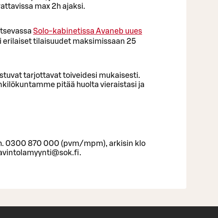
rattavissa max 2h ajaksi.
itsevassa
Solo-kabinetissa
Avaneb uues
i erilaiset tilaisuudet maksimissaan 25
tuvat tarjottavat toiveidesi mukaisesti.
nkilökuntamme pitää huolta vieraistasi ja
h. 0300 870 000 (pvm/mpm), arkisin klo
avintolamyynti@sok.fi.