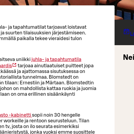
la- ja tapahtumatilat tarjoavat loistavat
 ja suurten tilaisuuksien järjestämiseen.
Lu
mmällä paikalla tekee vieraidesi tulon
Nei
aitseva uniikki
juhla- ja tapahtumatila
ardis
tarjoaa ainutlaatuiset puitteet jopa
ikkäässä ja ajattomassa sisutuksessa on
istoriallista tunnelmaa. Blomstedt on
 tilaan: Ernestiin ja Märtaan. Blomstedtin
 johon on mahdollista kattaa ruokia ja juomia
atilaan on oma erillinen sisäänkäynti
asto -kabinetti
sopii noin 30 hengelle
ter workeille ja rentoon seurusteluun. Tilan
 tv, josta on ilo seurata esimerkiksi
e äänieristystä, jonka vuoksi emme suosittele