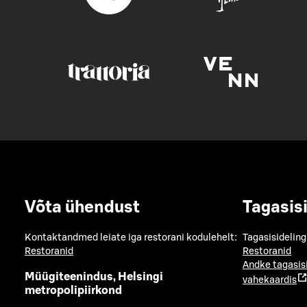
Võta ühendust
Tagasis
Kontaktandmed leiate iga restorani kodulehelt:
Tagasisideling
Restoranid
Restoranid
Andke tagasis
Müügiteenindus, Helsingi
vahekaardis
metropolipiirkond