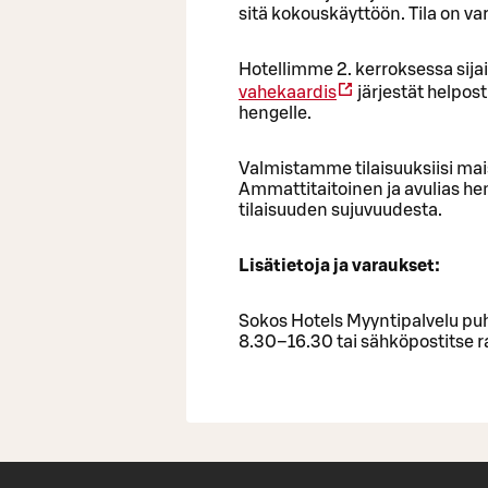
sitä kokouskäyttöön. Tila on va
Hotellimme 2. kerroksessa sija
vahekaardis
järjestät helpost
hengelle.
Valmistamme tilaisuuksiisi mais
Ammattitaitoinen ja avulias he
tilaisuuden sujuvuudesta.
Lisätietoja ja varaukset:
Sokos Hotels Myyntipalvelu pu
8.30–16.30 tai sähköpostitse r