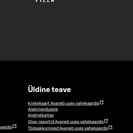
Üldine teave
Kinkekaart
Avaneb uues vahekaardis
Ajakirjandusele
Andmekaitse
Oiva-raportid
Avaneb uues vahekaardis
aardis
Tööpakkumised
Avaneb uues vahekaardis