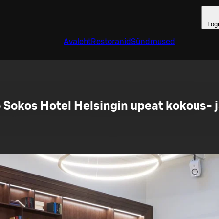
Log
Avaleht
Restoranid
Sündmused
 Sokos Hotel Helsingin upeat kokous- ja