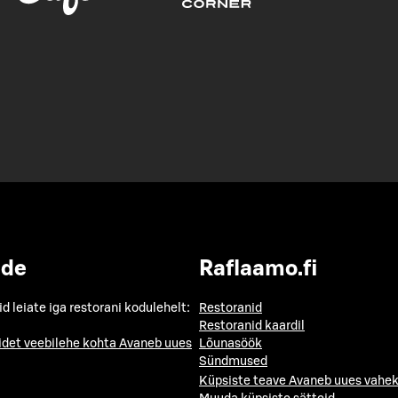
ide
Raflaamo.fi
id leiate iga restorani kodulehelt:
Restoranid
Restoranid kaardil
idet veebilehe kohta
Avaneb uues
Lõunasöök
Sündmused
Küpsiste teave
Avaneb uues vahek