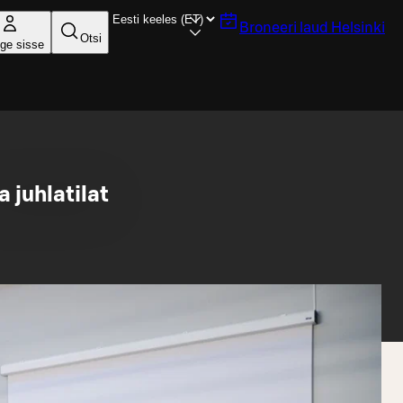
Broneeri laud
Helsinki
Otsi
ige sisse
 juhlatilat