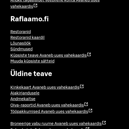
Andke tagasisidet veebilehe kohta
Avaneb uues
vahekaardis
Raflaamo.fi
Restoranid
Restoranid kaardil
Lõunasöök
Sündmused
Küpsiste teave
Avaneb uues vahekaardis
Muuda küpsiste sätteid
Üldine teave
Kinkekaart
Avaneb uues vahekaardis
Ajakirjandusele
Andmekaitse
Oiva-raportid
Avaneb uues vahekaardis
Tööpakkumised
Avaneb uues vahekaardis
Broneerige vabu ruume
Avaneb uues vahekaardis