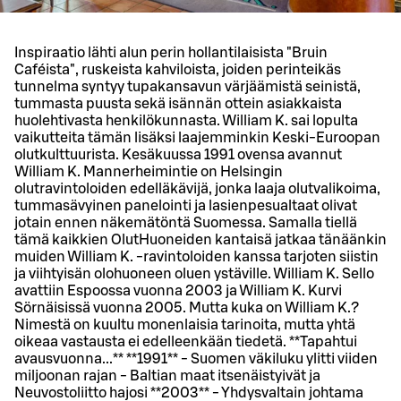
Inspiraatio lähti alun perin hollantilaisista "Bruin
Caféista", ruskeista kahviloista, joiden perinteikäs
tunnelma syntyy tupakansavun värjäämistä seinistä,
tummasta puusta sekä isännän ottein asiakkaista
huolehtivasta henkilökunnasta. William K. sai lopulta
vaikutteita tämän lisäksi laajemminkin Keski-Euroopan
olutkulttuurista. Kesäkuussa 1991 ovensa avannut
William K. Mannerheimintie on Helsingin
olutravintoloiden edelläkävijä, jonka laaja olutvalikoima,
tummasävyinen panelointi ja lasienpesualtaat olivat
jotain ennen näkemätöntä Suomessa. Samalla tiellä
tämä kaikkien OlutHuoneiden kantaisä jatkaa tänäänkin
muiden William K. -ravintoloiden kanssa tarjoten siistin
ja viihtyisän olohuoneen oluen ystäville. William K. Sello
avattiin Espoossa vuonna 2003 ja William K. Kurvi
Sörnäisissä vuonna 2005. Mutta kuka on William K.?
Nimestä on kuultu monenlaisia tarinoita, mutta yhtä
oikeaa vastausta ei edelleenkään tiedetä. **Tapahtui
avausvuonna...** **1991** - Suomen väkiluku ylitti viiden
miljoonan rajan - Baltian maat itsenäistyivät ja
Neuvostoliitto hajosi **2003** - Yhdysvaltain johtama