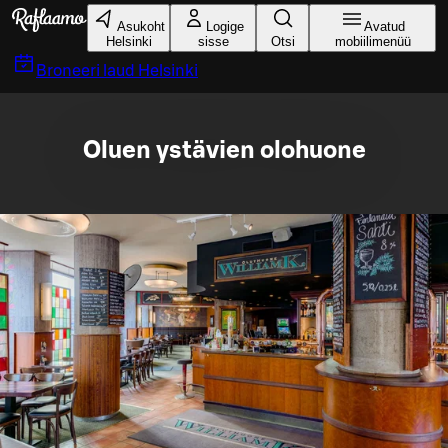
Liigu peamise sisu juurde
Asukoht
Logige
Avatud
Helsinki
sisse
Otsi
mobiilimenüü
Broneeri laud
Helsinki
Oluen ystävien olohuone