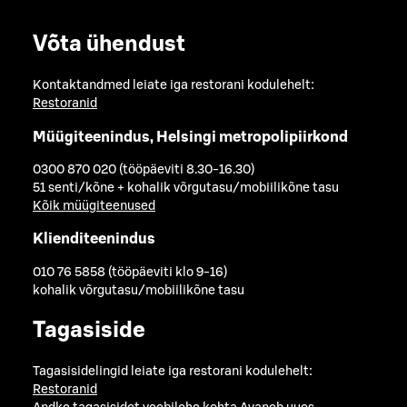
Võta ühendust
Kontaktandmed leiate iga restorani kodulehelt:
Restoranid
Müügiteenindus, Helsingi metropolipiirkond
0300 870 020 (tööpäeviti 8.30-16.30)
51 senti/kõne + kohalik võrgutasu/mobiilikõne tasu
Kõik müügiteenused
Klienditeenindus
010 76 5858 (tööpäeviti klo 9-16)
kohalik võrgutasu/mobiilikõne tasu
Tagasiside
Tagasisidelingid leiate iga restorani kodulehelt:
Restoranid