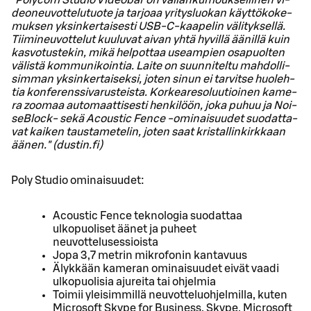
"Po­lycom Stu­dio Vi­deo­bar on val­lan­ku­mouk­sel­li­nen vi­
deo­neu­vot­te­lu­tuo­te ja tar­jo­aa yri­tys­luo­kan käyt­tö­ko­ke­
muk­sen yk­sin­ker­tai­ses­ti USB-C-kaa­pe­lin vä­li­tyk­sel­lä.
Tii­mi­neu­vot­te­lut kuu­lu­vat aivan yhtä hy­vil­lä ää­nil­lä kuin
kas­vo­tus­te­kin, mikä hel­pot­taa useam­pien os­a­puol­ten
vä­lis­tä kom­mu­ni­koin­tia. Laite on suun­ni­tel­tu mah­dol­li­
sim­man yk­sin­ker­tai­sek­si, joten sinun ei tar­vit­se huo­leh­
tia kon­fe­rens­si­va­rus­teis­ta. Kor­kea­re­so­luu­tioi­nen ka­me­
ra zoo­maa au­to­maat­ti­ses­ti hen­ki­löön, joka puhuu ja Noi­
se­Block- sekä Acous­tic Fence -omi­nai­suu­det suo­dat­ta­
vat kai­ken taus­ta­me­te­lin, joten saat kris­tal­lin­kirk­kaan
äänen." (dus­tin.fi)
Poly Studio ominaisuudet:
Acoustic Fence teknologia suodattaa
ulkopuoliset äänet ja puheet
neuvottelusessioista
Jopa 3,7 metrin mikrofonin kantavuus
Älykkään kameran ominaisuudet eivät vaadi
ulkopuolisia ajureita tai ohjelmia
Toimii yleisimmillä neuvotteluohjelmilla, kuten
Microsoft Skype for Business, Skype, Microsoft