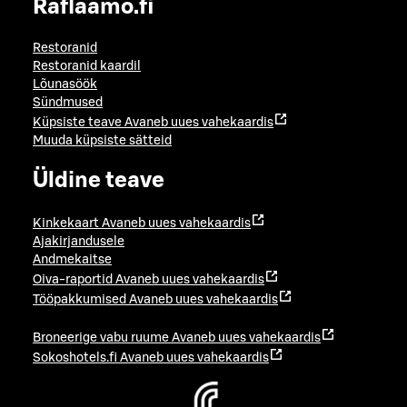
Raflaamo.fi
Restoranid
Restoranid kaardil
Lõunasöök
Sündmused
Küpsiste teave
Avaneb uues vahekaardis
Muuda küpsiste sätteid
Üldine teave
Kinkekaart
Avaneb uues vahekaardis
Ajakirjandusele
Andmekaitse
Oiva-raportid
Avaneb uues vahekaardis
Tööpakkumised
Avaneb uues vahekaardis
Broneerige vabu ruume
Avaneb uues vahekaardis
Sokoshotels.fi
Avaneb uues vahekaardis