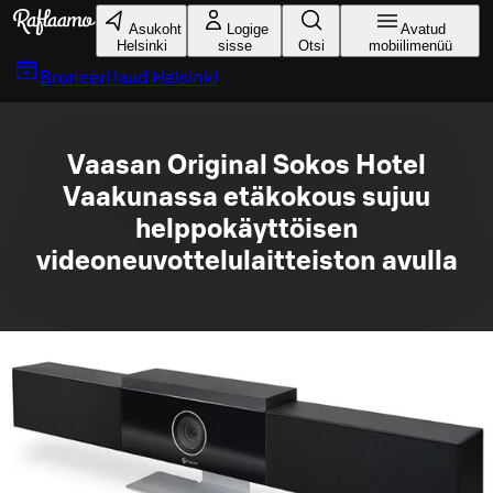
Liigu peamise sisu juurde
Asukoht
Logige
Avatud
Helsinki
sisse
Otsi
mobiilimenüü
Broneeri laud
Helsinki
Vaasan Original Sokos Hotel
Vaakunassa etäkokous sujuu
helppokäyttöisen
videoneuvottelulaitteiston avulla