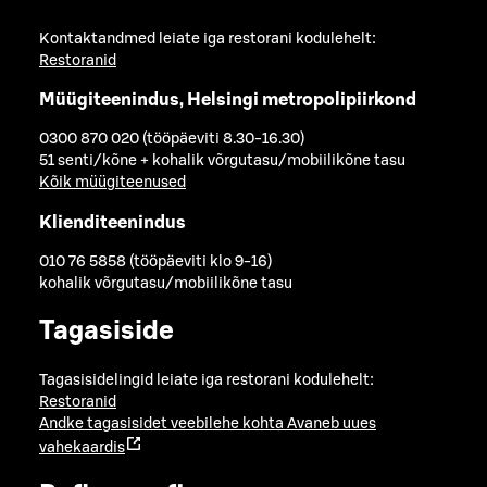
Kontaktandmed leiate iga restorani kodulehelt:
Restoranid
Müügiteenindus, Helsingi metropolipiirkond
0300 870 020 (tööpäeviti 8.30-16.30)
51 senti/kõne + kohalik võrgutasu/mobiilikõne tasu
Kõik müügiteenused
Klienditeenindus
010 76 5858 (tööpäeviti klo 9-16)
kohalik võrgutasu/mobiilikõne tasu
Tagasiside
Tagasisidelingid leiate iga restorani kodulehelt:
Restoranid
Andke tagasisidet veebilehe kohta
Avaneb uues
vahekaardis