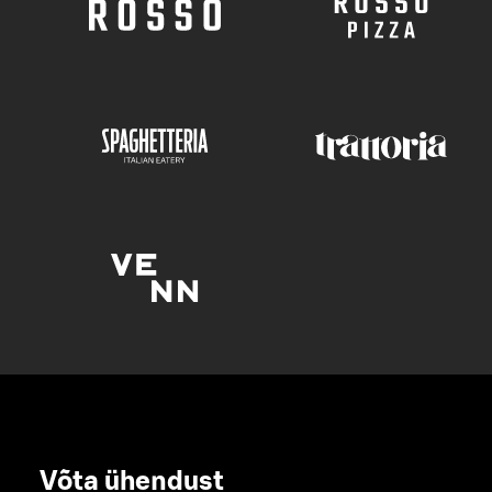
Võta ühendust