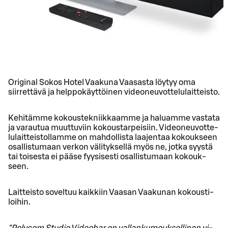
Original Sokos Hotel Vaakuna Vaasasta löytyy oma
siirrettävä ja helppokäyttöinen videoneuvottelulaitteisto.
Ke­hi­täm­me ko­kous­tek­niik­kaam­me ja ha­luam­me vas­ta­ta
ja va­rau­tua muut­tu­viin ko­kous­tar­pei­siin. Vi­deo­neu­vot­te­
lu­lait­teis­to­llam­me on mah­dol­lis­ta laa­jen­taa ko­kouk­seen
osal­lis­tu­maan ver­kon vä­li­tyk­sel­lä myös ne, jotka syys­tä
tai toi­ses­ta ei pääse fyy­si­ses­ti osal­lis­tu­maan ko­kouk­
seen.
Lait­teis­to so­vel­tuu kaik­kiin Vaa­san Vaa­ku­nan ko­kous­ti­
loi­hin.