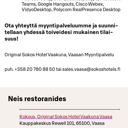
Teams, Google Hangouts, Cisco Webex,
VidyoDesktop, Polycom RealPresence Desktop
Ota yh­teyt­tä myyn­ti­pal­ve­luum­me ja suun­ni­
tel­laan yh­des­sä toi­vei­de­si mu­kai­nen ti­lai­
suus!
Ori­gi­nal Sokos Hotel Vaa­ku­na, Vaa­san Myyn­ti­pal­ve­lu
puh. +358 20 780 88 50 tai sales.​vaasa@​so­kos­ho­tels.​fi
Neis restoranides
Kokous, Original Sokos Hotel Vaakuna Vaasa
Kauppakeskus Rewell 101, 65100, Vaasa