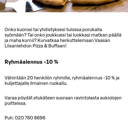
Onko kuorosi tai yhdistyksesi tulossa porukalla
syömään? Tai onko joukkuesi tai luokkasi matkan päällä
ja maha kurnii? Kurvatkaa herkuttelemaan Vaasan
Liisanlehdon Pizza & Buffaan!
Ryhmäalennus -10 %
Vähintään 20 henkilön ryhmille, ryhmäalennus -10 % ja
kuljettajalle ilmainen ruokailu.
Varaa pöydät etukäteen suoraan ravintolasta aukiolojen
puitteissa.
Puh: 020 780 8696