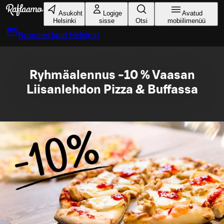
Liigu peamise sisu juurde
Asukoht
Logige
Avatud
Helsinki
sisse
Otsi
mobiilimenüü
Broneeri laud
Helsinki
Ryhmäalennus -10 % Vaasan
Liisanlehdon Pizza & Buffassa