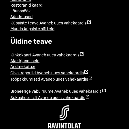
Restoranid kaardil
Lõunasöök
Sündmused
Küpsiste teave
Avaneb uues vahekaardis
Muuda küpsiste sätteid
Üldine teave
Kinkekaart
Avaneb uues vahekaardis
Ajakirjandusele
Andmekaitse
Oiva-raportid
Avaneb uues vahekaardis
Tööpakkumised
Avaneb uues vahekaardis
Broneerige vabu ruume
Avaneb uues vahekaardis
Sokoshotels.fi
Avaneb uues vahekaardis