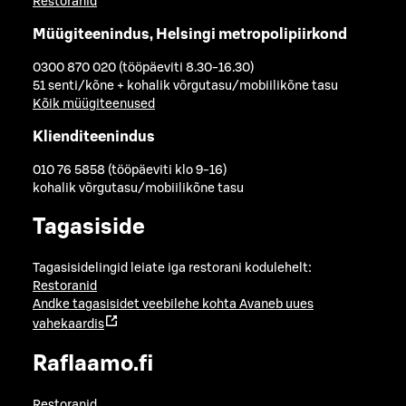
Restoranid
Müügiteenindus, Helsingi metropolipiirkond
0300 870 020 (tööpäeviti 8.30-16.30)
51 senti/kõne + kohalik võrgutasu/mobiilikõne tasu
Kõik müügiteenused
Klienditeenindus
010 76 5858 (tööpäeviti klo 9-16)
kohalik võrgutasu/mobiilikõne tasu
Tagasiside
Tagasisidelingid leiate iga restorani kodulehelt:
Restoranid
Andke tagasisidet veebilehe kohta
Avaneb uues
vahekaardis
Raflaamo.fi
Restoranid