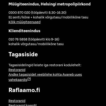
Müügiteenindus, Helsingi metropolipiirkond
0300 870 020 (tööpäeviti 8.30-16.30)
51 senti/kõne + kohalik võrgutasu/mobiilikõne tasu
Kõik müügiteenused
Klienditeenindus
010 76 5858 (tööpäeviti klo 9-16)
kohalik võrgutasu/mobiilikõne tasu
Tagasiside
Tagasisidelingid leiate iga restorani kodulehelt:
Restoranid
Andke tagasisidet veebilehe kohta
Avaneb uues
vahekaardis
Raflaamo.fi
Restoranid
Restoranid kaardil