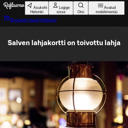
Liigu peamise sisu juurde
Asukoht
Logige
Avatud
Helsinki
sisse
Otsi
mobiilimenüü
Broneeri laud
Helsinki
Salven lahjakortti on toivottu lahja