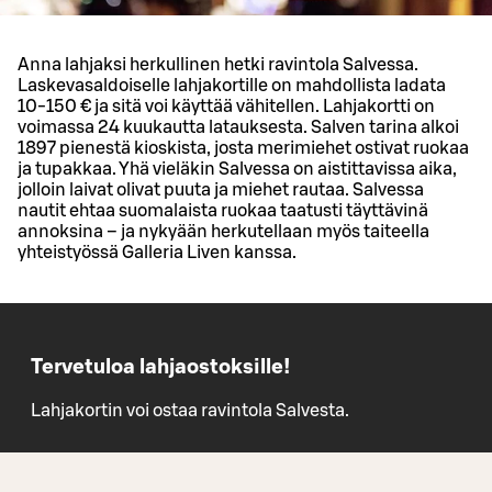
Anna lahjaksi herkullinen hetki ravintola Salvessa.
Laskevasaldoiselle lahjakortille on mahdollista ladata
10-150 € ja sitä voi käyttää vähitellen. Lahjakortti on
voimassa 24 kuukautta latauksesta. Salven tarina alkoi
1897 pienestä kioskista, josta merimiehet ostivat ruokaa
ja tupakkaa. Yhä vieläkin Salvessa on aistittavissa aika,
jolloin laivat olivat puuta ja miehet rautaa. Salvessa
nautit ehtaa suomalaista ruokaa taatusti täyttävinä
annoksina – ja nykyään herkutellaan myös taiteella
yhteistyössä Galleria Liven kanssa.
Tervetuloa lahjaostoksille!
Lahjakortin voi ostaa ravintola Salvesta.