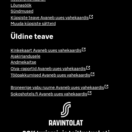
Lõunasöök
Sündmused
Küpsiste teave
Avaneb uues vahekaardis
Muuda küpsiste sätteid
Üldine teave
Kinkekaart
Avaneb uues vahekaardis
Ajakirjandusele
Andmekaitse
Oiva-raportid
Avaneb uues vahekaardis
Tööpakkumised
Avaneb uues vahekaardis
Broneerige vabu ruume
Avaneb uues vahekaardis
Sokoshotels.fi
Avaneb uues vahekaardis