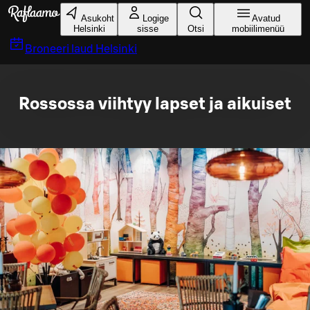
Liigu peamise sisu juurde
Asukoht
Logige
Avatud
Helsinki
sisse
Otsi
mobiilimenüü
Broneeri laud
Helsinki
Rossossa viihtyy lapset ja aikuiset