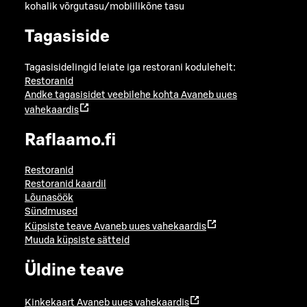
kohalik võrgutasu/mobiilikõne tasu
Tagasiside
Tagasisidelingid leiate iga restorani kodulehelt:
Restoranid
Andke tagasisidet veebilehe kohta
Avaneb uues
vahekaardis
Raflaamo.fi
Restoranid
Restoranid kaardil
Lõunasöök
Sündmused
Küpsiste teave
Avaneb uues vahekaardis
Muuda küpsiste sätteid
Üldine teave
Kinkekaart
Avaneb uues vahekaardis