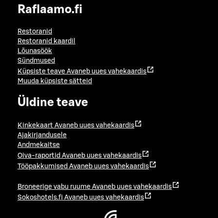
Raflaamo.fi
Restoranid
Restoranid kaardil
Lõunasöök
Sündmused
Küpsiste teave
Avaneb uues vahekaardis
Muuda küpsiste sätteid
Üldine teave
Kinkekaart
Avaneb uues vahekaardis
Ajakirjandusele
Andmekaitse
Oiva-raportid
Avaneb uues vahekaardis
Tööpakkumised
Avaneb uues vahekaardis
Broneerige vabu ruume
Avaneb uues vahekaardis
Sokoshotels.fi
Avaneb uues vahekaardis