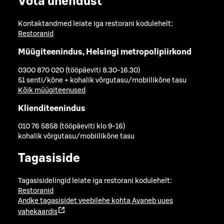
Võta ühendust
Kontaktandmed leiate iga restorani kodulehelt:
Restoranid
Müügiteenindus, Helsingi metropolipiirkond
0300 870 020 (tööpäeviti 8.30-16.30)
51 senti/kõne + kohalik võrgutasu/mobiilikõne tasu
Kõik müügiteenused
Klienditeenindus
010 76 5858 (tööpäeviti klo 9-16)
kohalik võrgutasu/mobiilikõne tasu
Tagasiside
Tagasisidelingid leiate iga restorani kodulehelt:
Restoranid
Andke tagasisidet veebilehe kohta
Avaneb uues
vahekaardis