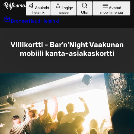
Liigu peamise sisu juurde
Asukoht
Logige
Avatud
Helsinki
sisse
Otsi
mobiilimenüü
Broneeri laud
Helsinki
Villikortti - Bar'n'Night Vaakunan
mobiili kanta-asiakaskortti