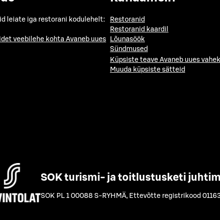
id leiate iga restorani kodulehelt:
Restoranid
Restoranid kaardil
idet veebilehe kohta
Avaneb uues
Lõunasöök
Sündmused
Küpsiste teave
Avaneb uues vahek
Muuda küpsiste sätteid
SOK turismi- ja toitlustusketi juhti
SOK PL 1 00088 S-RYHMÄ
,
Ettevõtte registrikood 0116