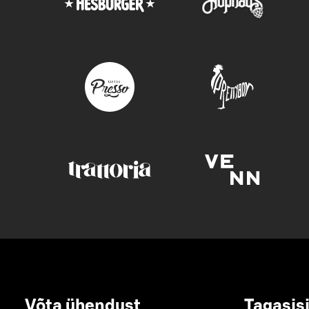
Võta ühendust
Tagasis