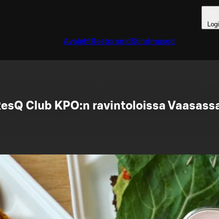
Log
Avaleht
Restoranid
Sündmused
esQ Club KPO:n ravintoloissa Vaasass