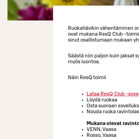
Ruokahävikin vähentäminen on
ovat mukana ResQ Club -toimi
sinut osallistumaan mukaan yhte
Säästä niin paljon kuin jaksat 
myös luontoa.
Näin ResQ toimii
Lataa ResQ Club -sove
Löydä ruokaa
Osta suoraan sovelluk
Nouda ruoka ravintola
Mukana olevat ravin
VENN, Vaasa
Rosso, Vaasa