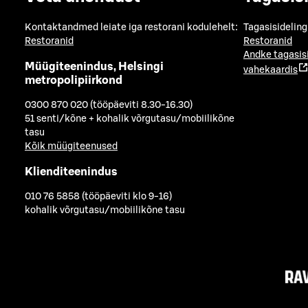
Kontaktandmed leiate iga restorani kodulehelt:
Tagasisideling
Restoranid
Restoranid
Andke tagasis
Müügiteenindus, Helsingi
vahekaardis
metropolipiirkond
0300 870 020 (tööpäeviti 8.30-16.30)
51 senti/kõne + kohalik võrgutasu/mobiilikõne
tasu
Kõik müügiteenused
Klienditeenindus
010 76 5858 (tööpäeviti klo 9-16)
kohalik võrgutasu/mobiilikõne tasu