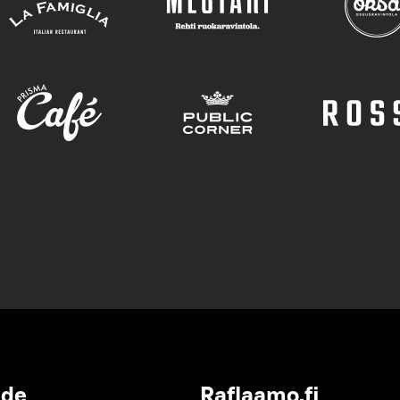
ide
Raflaamo.fi