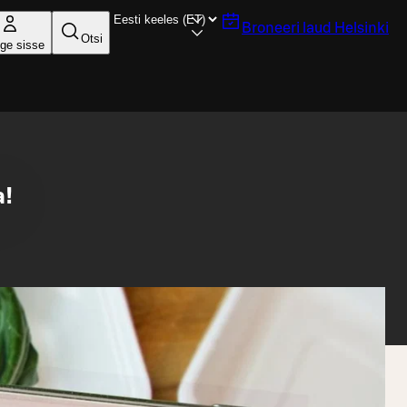
Broneeri laud
Helsinki
Otsi
ige sisse
a!