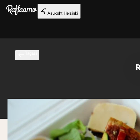
Liigu peamise sisu juurde
Asukoht
Helsinki
Tagasi
R