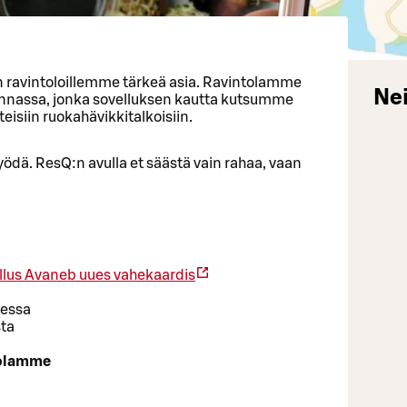
 ravintoloillemme tärkeä asia. Ravintolamme
Nei
nnassa, jonka sovelluksen kautta kutsumme
isiin ruokahävikkitalkoisiin.
syödä. ResQ:n avulla et säästä vain rahaa, vaan
llus
Avaneb uues vahekaardis
sessa
sta
tolamme