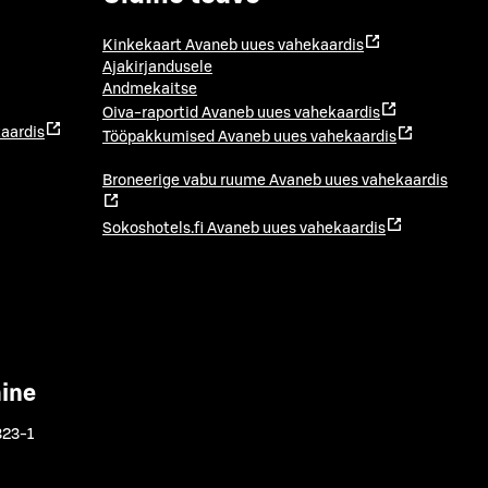
Kinkekaart
Avaneb uues vahekaardis
Ajakirjandusele
Andmekaitse
Oiva-raportid
Avaneb uues vahekaardis
aardis
Tööpakkumised
Avaneb uues vahekaardis
Broneerige vabu ruume
Avaneb uues vahekaardis
Sokoshotels.fi
Avaneb uues vahekaardis
mine
323-1