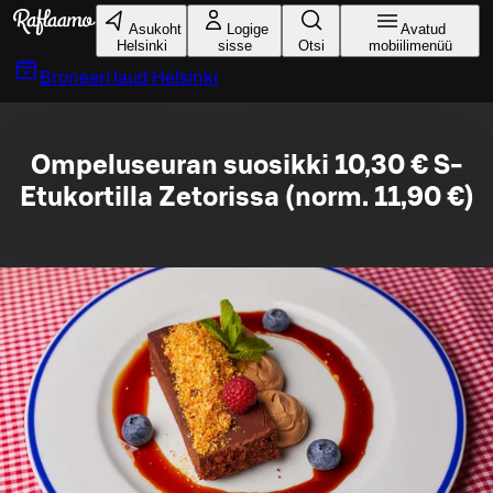
Liigu peamise sisu juurde
Asukoht
Logige
Avatud
Helsinki
sisse
Otsi
mobiilimenüü
Broneeri laud
Helsinki
Ompeluseuran suosikki 10,30 € S-
Etukortilla Zetorissa (norm. 11,90 €)