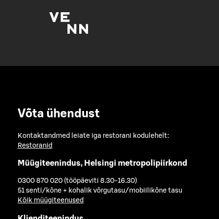
Võta ühendust
Kontaktandmed leiate iga restorani kodulehelt:
Restoranid
Müügiteenindus, Helsingi metropolipiirkond
0300 870 020 (tööpäeviti 8.30-16.30)
51 senti/kõne + kohalik võrgutasu/mobiilikõne tasu
Kõik müügiteenused
Klienditeenindus