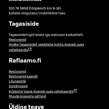
010 76 5858 (tööpäeviti klo 9-16)
kohalik võrgutasu/mobiilikõne tasu
Tagasiside
Tagasisidelingid leiate iga restorani kodulehelt:
Restoranid
Andke tagasisidet veebilehe kohta
Avaneb uues
vahekaardis
Raflaamo.fi
Restoranid
Restoranid kaardil
Lõunasöök
Sündmused
Küpsiste teave
Avaneb uues vahekaardis
Muuda küpsiste sätteid
Üldine teave