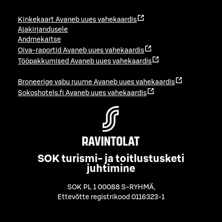
Kinkekaart
Avaneb uues vahekaardis
Ajakirjandusele
Andmekaitse
Oiva-raportid
Avaneb uues vahekaardis
Tööpakkumised
Avaneb uues vahekaardis
Broneerige vabu ruume
Avaneb uues vahekaardis
Sokoshotels.fi
Avaneb uues vahekaardis
SOK turismi- ja toitlustusketi
juhtimine
SOK PL 1 00088 S-RYHMÄ
,
Ettevõtte registrikood 0116323-1