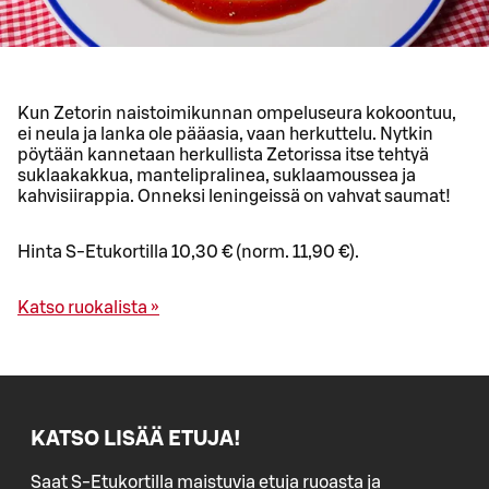
Kun Zetorin naistoimikunnan ompeluseura kokoontuu,
ei neula ja lanka ole pääasia, vaan herkuttelu. Nytkin
pöytään kannetaan herkullista Zetorissa itse tehtyä
suklaakakkua, mantelipralinea, suklaamoussea ja
kahvisiirappia. Onneksi leningeissä on vahvat saumat!
Hinta S-Etukortilla 10,30 € (norm. 11,90 €).
Katso ruokalista »
KATSO LISÄÄ ETUJA!
Saat S-Etukortilla maistuvia etuja ruoasta ja