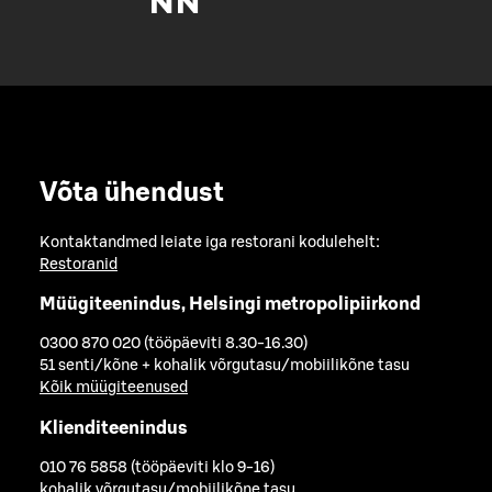
Võta ühendust
Kontaktandmed leiate iga restorani kodulehelt:
Restoranid
Müügiteenindus, Helsingi metropolipiirkond
0300 870 020 (tööpäeviti 8.30-16.30)
51 senti/kõne + kohalik võrgutasu/mobiilikõne tasu
Kõik müügiteenused
Klienditeenindus
010 76 5858 (tööpäeviti klo 9-16)
kohalik võrgutasu/mobiilikõne tasu