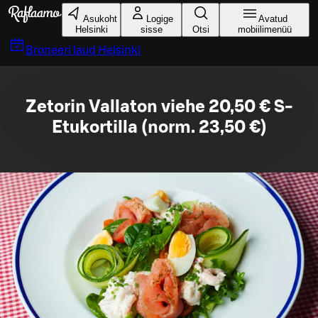
Liigu peamise sisu juurde
Asukoht
Logige
Avatud
Helsinki
sisse
Otsi
mobiilimenüü
Broneeri laud
Helsinki
Zetorin Vallaton viehe 20,50 € S-
Etukortilla (norm. 23,50 €)