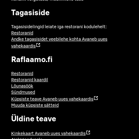
Tagasiside
Tagasisidelingid leiate iga restorani kodulehelt:
Restoranid
Andke tagasisidet veebilehe kohta
Avaneb uues
vahekaardis
Raflaamo.fi
Restoranid
Restoranid kaardil
Lõunasöök
Sündmused
Küpsiste teave
Avaneb uues vahekaardis
Muuda küpsiste sätteid
Üldine teave
Kinkekaart
Avaneb uues vahekaardis