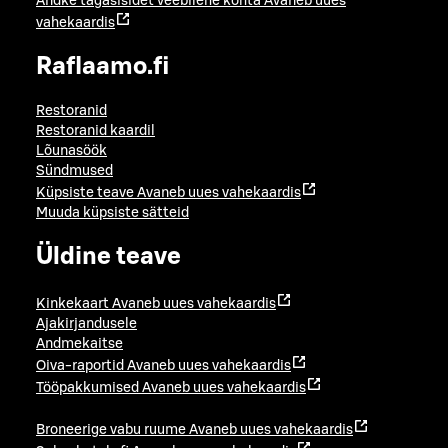
Andke tagasisidet veebilehe kohta
Avaneb uues
vahekaardis
Raflaamo.fi
Restoranid
Restoranid kaardil
Lõunasöök
Sündmused
Küpsiste teave
Avaneb uues vahekaardis
Muuda küpsiste sätteid
Üldine teave
Kinkekaart
Avaneb uues vahekaardis
Ajakirjandusele
Andmekaitse
Oiva-raportid
Avaneb uues vahekaardis
Tööpakkumised
Avaneb uues vahekaardis
Broneerige vabu ruume
Avaneb uues vahekaardis