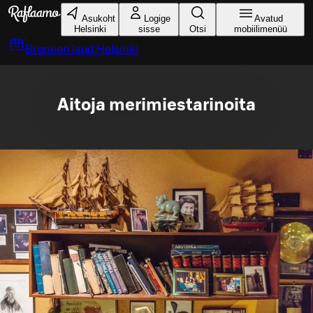
Liigu peamise sisu juurde
Asukoht
Logige
Avatud
Helsinki
sisse
Otsi
mobiilimenüü
Broneeri laud
Helsinki
Aitoja merimiestarinoita