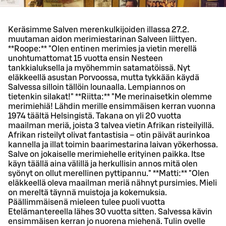
Keräsimme Salven merenkulkijoiden illassa 27.2.
muutaman aidon merimiestarinan Salveen liittyen.
**Roope:** "Olen entinen merimies ja vietin merellä
unohtumattomat 15 vuotta ensin Nesteen
tankkialuksella ja myöhemmin satamatöissä. Nyt
eläkkeellä asustan Porvoossa, mutta tykkään käydä
Salvessa silloin tällöin lounaalla. Lempiannos on
tietenkin silakat!" **Riitta:** "Me merinaisetkin olemme
merimiehiä! Lähdin merille ensimmäisen kerran vuonna
1974 täältä Helsingistä. Takana on yli 20 vuotta
maailman meriä, joista 3 talvea vietin Afrikan risteilyillä.
Afrikan risteilyt olivat fantastisia – otin päivät aurinkoa
kannella ja illat toimin baarimestarina laivan yökerhossa.
Salve on jokaiselle merimiehelle erityinen paikka. Itse
käyn täällä aina välillä ja herkullisin annos mitä olen
syönyt on ollut merellinen pyttipannu." **Matti:** "Olen
eläkkeellä oleva maailman meriä nähnyt pursimies. Mieli
on mereltä täynnä muistoja ja kokemuksia.
Päällimmäisenä mieleen tulee puoli vuotta
Etelämantereella lähes 30 vuotta sitten. Salvessa kävin
ensimmäisen kerran jo nuorena miehenä. Tulin ovelle