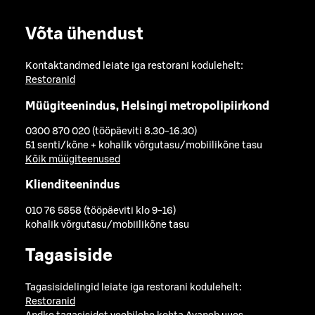
Võta ühendust
Kontaktandmed leiate iga restorani kodulehelt:
Restoranid
Müügiteenindus, Helsingi metropolipiirkond
0300 870 020 (tööpäeviti 8.30-16.30)
51 senti/kõne + kohalik võrgutasu/mobiilikõne tasu
Kõik müügiteenused
Klienditeenindus
010 76 5858 (tööpäeviti klo 9-16)
kohalik võrgutasu/mobiilikõne tasu
Tagasiside
Tagasisidelingid leiate iga restorani kodulehelt:
Restoranid