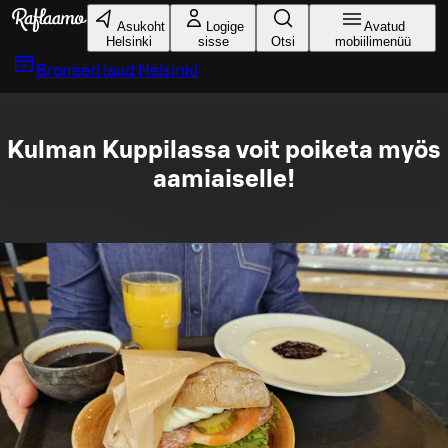
Liigu peamise sisu juurde
Asukoht
Logige
Avatud
Helsinki
sisse
Otsi
mobiilimenüü
Broneeri laud
Helsinki
Kulman Kuppilassa voit poiketa myös
aamiaiselle!