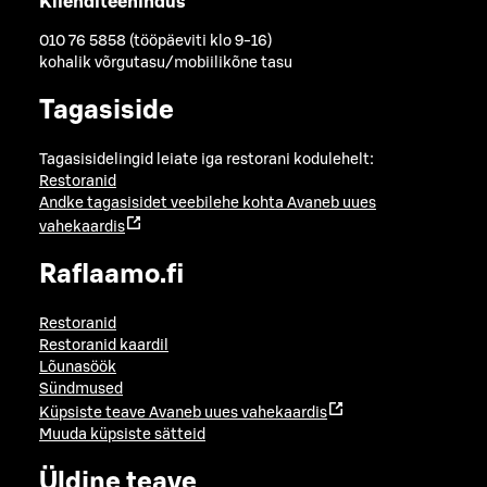
Klienditeenindus
010 76 5858 (tööpäeviti klo 9-16)
kohalik võrgutasu/mobiilikõne tasu
Tagasiside
Tagasisidelingid leiate iga restorani kodulehelt:
Restoranid
Andke tagasisidet veebilehe kohta
Avaneb uues
vahekaardis
Raflaamo.fi
Restoranid
Restoranid kaardil
Lõunasöök
Sündmused
Küpsiste teave
Avaneb uues vahekaardis
Muuda küpsiste sätteid
Üldine teave