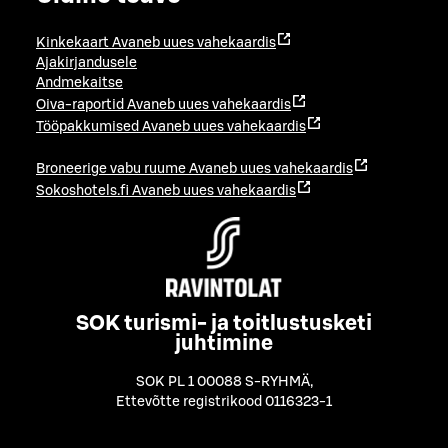
Kinkekaart
Avaneb uues vahekaardis
Ajakirjandusele
Andmekaitse
Oiva-raportid
Avaneb uues vahekaardis
Tööpakkumised
Avaneb uues vahekaardis
Broneerige vabu ruume
Avaneb uues vahekaardis
Sokoshotels.fi
Avaneb uues vahekaardis
SOK turismi- ja toitlustusketi
juhtimine
SOK PL 1 00088 S-RYHMÄ
,
Ettevõtte registrikood 0116323-1