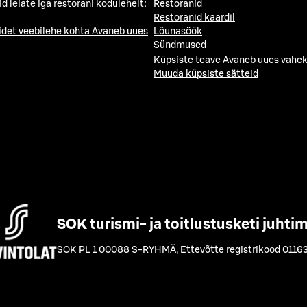
id leiate iga restorani kodulehelt:
Restoranid
Restoranid kaardil
idet veebilehe kohta
Avaneb uues
Lõunasöök
Sündmused
Küpsiste teave
Avaneb uues vahek
Muuda küpsiste sätteid
SOK turismi- ja toitlustusketi juhti
SOK PL 1 00088 S-RYHMÄ
,
Ettevõtte registrikood 0116