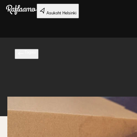
Liigu peamise sisu juurde
Asukoht
Helsinki
Tagasi