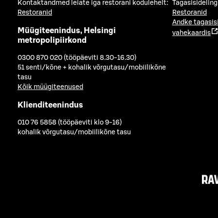
Kontaktandmed leiate iga restorani kodulehelt:
Tagasisideling
Restoranid
Restoranid
Andke tagasis
Müügiteenindus, Helsingi
vahekaardis
metropolipiirkond
0300 870 020 (tööpäeviti 8.30-16.30)
51 senti/kõne + kohalik võrgutasu/mobiilikõne
tasu
Kõik müügiteenused
Klienditeenindus
010 76 5858 (tööpäeviti klo 9-16)
kohalik võrgutasu/mobiilikõne tasu