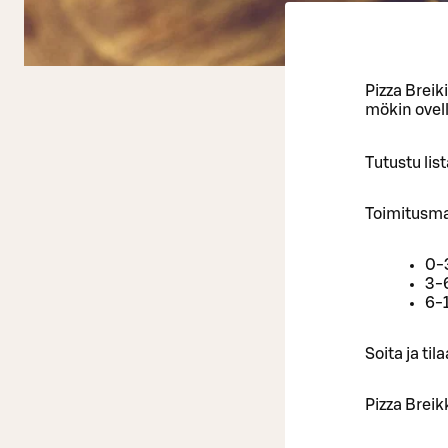
Pizza Breik
mökin ovell
Tutustu lis
Toimitusma
0-
3-
6-
Soita ja ti
Pizza Breik