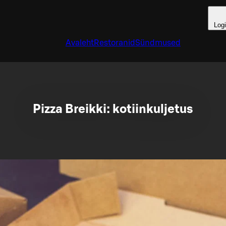
Log
Avaleht
Restoranid
Sündmused
Pizza Breikki: kotiinkuljetus