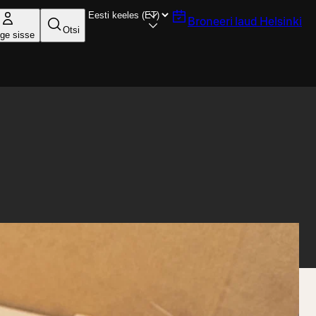
Broneeri laud
Helsinki
Otsi
ige sisse