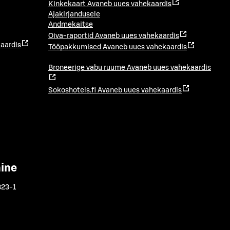
Kinkekaart
Avaneb uues vahekaardis
Ajakirjandusele
Andmekaitse
Oiva-raportid
Avaneb uues vahekaardis
aardis
Tööpakkumised
Avaneb uues vahekaardis
Broneerige vabu ruume
Avaneb uues vahekaardis
Sokoshotels.fi
Avaneb uues vahekaardis
mine
323-1