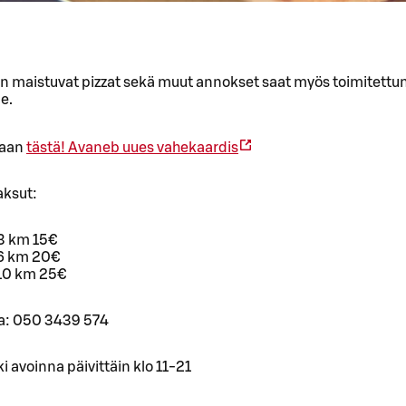
in maistuvat pizzat sekä muut annokset saat myös toimitettun
e.
taan
tästä!
Avaneb uues vahekaardis
ksut:
3 km 15€
6 km 20€
10 km 25€
laa: 050 3439 574
ki avoinna päivittäin klo 11-21