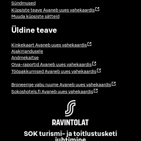
Sündmused
Küpsiste teave
Avaneb uues vahekaardis
Muuda küpsiste sätteid
Üldine teave
Kinkekaart
Avaneb uues vahekaardis
Ajakirjandusele
Andmekaitse
Oiva-raportid
Avaneb uues vahekaardis
Tööpakkumised
Avaneb uues vahekaardis
Broneerige vabu ruume
Avaneb uues vahekaardis
Sokoshotels.fi
Avaneb uues vahekaardis
SOK turismi- ja toitlustusketi
juhtimine