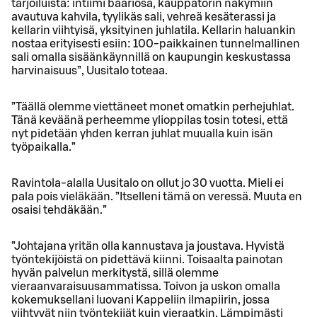
tarjoiluista: intiimi baariosa, kauppatorin näkymiin
avautuva kahvila, tyylikäs sali, vehreä kesäterassi ja
kellarin viihtyisä, yksityinen juhlatila. Kellarin haluankin
nostaa erityisesti esiin: 100-paikkainen tunnelmallinen
sali omalla sisäänkäynnillä on kaupungin keskustassa
harvinaisuus”, Uusitalo toteaa.
”Täällä olemme viettäneet monet omatkin perhejuhlat.
Tänä keväänä perheemme ylioppilas tosin totesi, että
nyt pidetään yhden kerran juhlat muualla kuin isän
työpaikalla.”
Ravintola-alalla Uusitalo on ollut jo 30 vuotta. Mieli ei
pala pois vieläkään. ”Itselleni tämä on veressä. Muuta en
osaisi tehdäkään.”
”Johtajana yritän olla kannustava ja joustava. Hyvistä
työntekijöistä on pidettävä kiinni. Toisaalta painotan
hyvän palvelun merkitystä, sillä olemme
vieraanvaraisuusammatissa. Toivon ja uskon omalla
kokemuksellani luovani Kappeliin ilmapiirin, jossa
viihtyvät niin työntekijät kuin vieraatkin. Lämpimästi