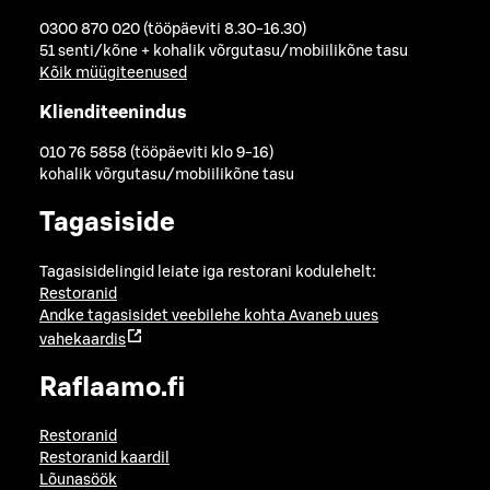
0300 870 020 (tööpäeviti 8.30-16.30)
51 senti/kõne + kohalik võrgutasu/mobiilikõne tasu
Kõik müügiteenused
Klienditeenindus
010 76 5858 (tööpäeviti klo 9-16)
kohalik võrgutasu/mobiilikõne tasu
Tagasiside
Tagasisidelingid leiate iga restorani kodulehelt:
Restoranid
Andke tagasisidet veebilehe kohta
Avaneb uues
vahekaardis
Raflaamo.fi
Restoranid
Restoranid kaardil
Lõunasöök