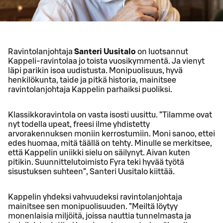
Ravintolanjohtaja
Santeri Uusitalo
on luotsannut
Kappeli-ravintolaa jo toista vuosikymmentä. Ja vienyt
läpi parikin isoa uudistusta. Monipuolisuus, hyvä
henkilökunta, taide ja pitkä historia, mainitsee
ravintolanjohtaja Kappelin parhaiksi puoliksi.
Klassikkoravintola on vasta isosti uusittu. ”Tilamme ovat
nyt todella upeat, freesi ilme yhdistetty
arvorakennuksen moniin kerrostumiin. Moni sanoo, ettei
edes huomaa, mitä täällä on tehty. Minulle se merkitsee,
että Kappelin uniikki sielu on säilynyt. Aivan kuten
pitikin. Suunnittelutoimisto Fyra teki hyvää työtä
sisustuksen suhteen”, Santeri Uusitalo kiittää.
Kappelin yhdeksi vahvuudeksi ravintolanjohtaja
mainitsee sen monipuolisuuden. ”Meiltä löytyy
monenlaisia miljöitä, joissa nauttia tunnelmasta ja