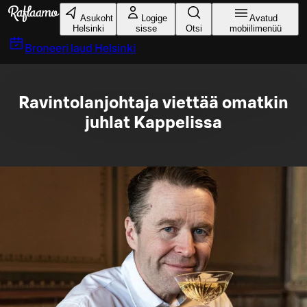
Liigu peamise sisu juurde
Asukoht
Logige
Avatud
Helsinki
sisse
Otsi
mobiilimenüü
Broneeri laud
Helsinki
Ravintolanjohtaja viettää omatkin
juhlat Kappelissa