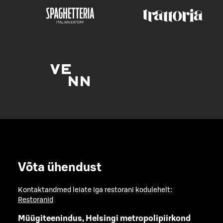
Võta ühendust
Kontaktandmed leiate iga restorani kodulehelt:
Restoranid
Müügiteenindus, Helsingi metropolipiirkond