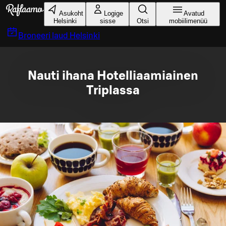
Liigu peamise sisu juurde
Asukoht
Logige
Avatud
Helsinki
sisse
Otsi
mobiilimenüü
Broneeri laud
Helsinki
Nauti ihana Hotelliaamiainen
Triplassa