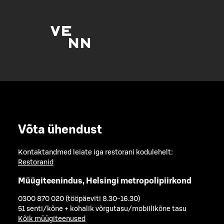
Võta ühendust
Kontaktandmed leiate iga restorani kodulehelt:
Restoranid
Müügiteenindus, Helsingi metropolipiirkond
0300 870 020 (tööpäeviti 8.30-16.30)
51 senti/kõne + kohalik võrgutasu/mobiilikõne tasu
Kõik müügiteenused