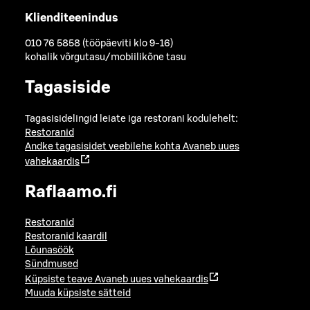
Klienditeenindus
010 76 5858 (tööpäeviti klo 9-16)
kohalik võrgutasu/mobiilikõne tasu
Tagasiside
Tagasisidelingid leiate iga restorani kodulehelt:
Restoranid
Andke tagasisidet veebilehe kohta
Avaneb uues
vahekaardis
Raflaamo.fi
Restoranid
Restoranid kaardil
Lõunasöök
Sündmused
Küpsiste teave
Avaneb uues vahekaardis
Muuda küpsiste sätteid