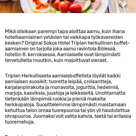
Mikä olisikaan parempi tapa aloittaa aamu, kuin ihana
hotelliaamiainen ystävien tai vaikkapa työkavereiden
kesken? Original Sokos Hotel Triplan herkullinen buffet-
aamiainen on tarjolla joka aamu ravintola Bölessä,
hotellin 6. kerroksessa. Aamiaiselle ovat lämpimästi
tervetulleita muutkin, kuin majoittuvat vieraat.
Triplan Herkullisesta aamiaisbuffetista löydät kaikki
aamiaisen suosikit: tuoretta leipää, croisantteja,
karjalanpiirakoita ja munavoita, jogurttia, hedelmiä,
marjoja, kasviksia, juustoja ja leikkeleitä. Unohtamatta
tietenkään lämpimiä ruokia ja pieniä makeita
herkkupaloja. Suosittelemme lämpimästi maistamaan
kehuttua talon omaa tuorepuuroa tai yön yli haudutettua
ohrapuuroa. Juomaksi voit valita kahvia, teetä tai erilaisia
tuoremehuja.