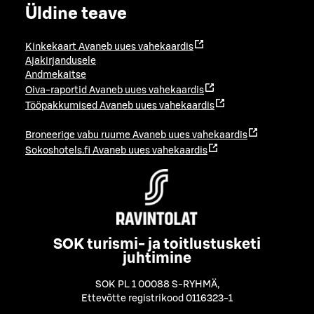
Üldine teave
Kinkekaart
Avaneb uues vahekaardis
Ajakirjandusele
Andmekaitse
Oiva-raportid
Avaneb uues vahekaardis
Tööpakkumised
Avaneb uues vahekaardis
Broneerige vabu ruume
Avaneb uues vahekaardis
Sokoshotels.fi
Avaneb uues vahekaardis
SOK turismi- ja toitlustusketi
juhtimine
SOK PL 1 00088 S-RYHMÄ
,
Ettevõtte registrikood 0116323-1