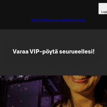
Log
Avaleht
Restoranid
Sündmused
Varaa VIP-pöytä seurueellesi!