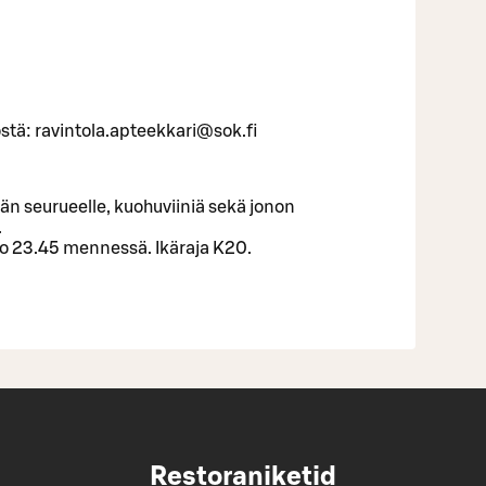
llöstä: ravintola.apteekkari@sok.fi
än seurueelle, kuohuviiniä sekä jonon
.
o 23.45 mennessä. Ikäraja K20.
Restoraniketid