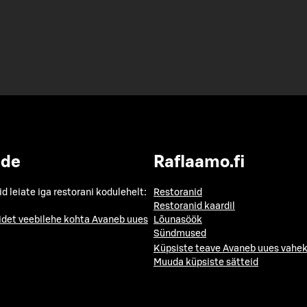
ide
Raflaamo.fi
id leiate iga restorani kodulehelt:
Restoranid
Restoranid kaardil
idet veebilehe kohta
Avaneb uues
Lõunasöök
Sündmused
Küpsiste teave
Avaneb uues vahek
Muuda küpsiste sätteid