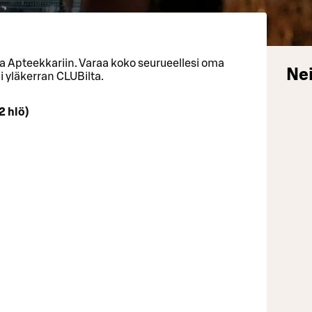
a Apteekkariin. Varaa koko seurueellesi oma
Nei
i yläkerran CLUBilta.
2 hlö)