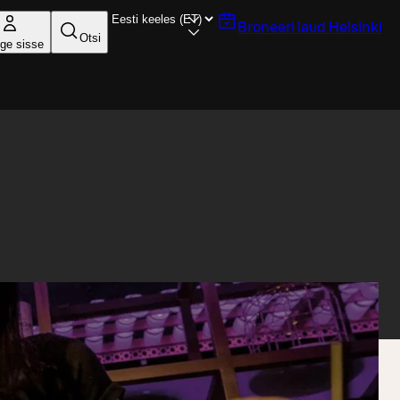
Broneeri laud
Helsinki
Otsi
ige sisse