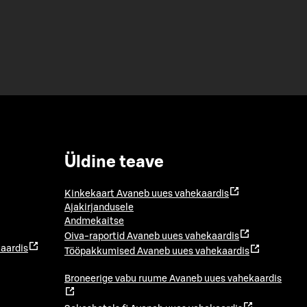
Üldine teave
Kinkekaart
Avaneb uues vahekaardis
Ajakirjandusele
Andmekaitse
Oiva-raportid
Avaneb uues vahekaardis
aardis
Tööpakkumised
Avaneb uues vahekaardis
Broneerige vabu ruume
Avaneb uues vahekaardis