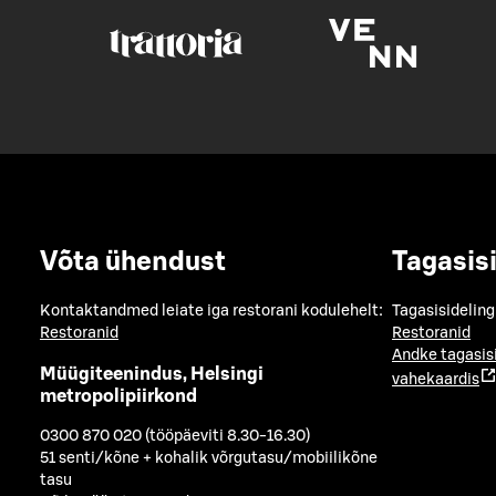
Võta ühendust
Tagasis
Kontaktandmed leiate iga restorani kodulehelt:
Tagasisideling
Restoranid
Restoranid
Andke tagasis
Müügiteenindus, Helsingi
vahekaardis
metropolipiirkond
0300 870 020 (tööpäeviti 8.30-16.30)
51 senti/kõne + kohalik võrgutasu/mobiilikõne
tasu