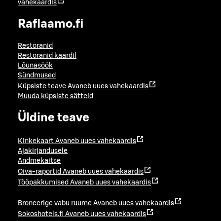
vahekaardis
Raflaamo.fi
Restoranid
Restoranid kaardil
Lõunasöök
Sündmused
Küpsiste teave
Avaneb uues vahekaardis
Muuda küpsiste sätteid
Üldine teave
Kinkekaart
Avaneb uues vahekaardis
Ajakirjandusele
Andmekaitse
Oiva-raportid
Avaneb uues vahekaardis
Tööpakkumised
Avaneb uues vahekaardis
Broneerige vabu ruume
Avaneb uues vahekaardis
Sokoshotels.fi
Avaneb uues vahekaardis