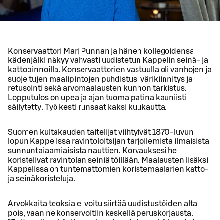
Konservaattori Mari Punnan ja hänen kollegoidensa
kädenjälki näkyy vahvasti uudistetun Kappelin seinä- ja
kattopinnoilla. Konservaattorien vastuulla oli vanhojen ja
suojeltujen maalipintojen puhdistus, värikiinnitys ja
retusointi sekä arvomaalausten kunnon tarkistus.
Lopputulos on upea ja ajan tuoma patina kauniisti
säilytetty. Työ kesti runsaat kaksi kuukautta.
Suomen kultakauden taitelijat viihtyivät 1870-luvun
lopun Kappelissa ravintoloitsijan tarjoilemista ilmaisista
sunnuntaiaamiaisista nauttien. Korvauksesi he
koristelivat ravintolan seiniä töillään. Maalausten lisäksi
Kappelissa on tuntemattomien koristemaalarien katto-
ja seinäkoristeluja.
Arvokkaita teoksia ei voitu siirtää uudistustöiden alta
pois, vaan ne konservoitiin keskellä peruskorjausta.