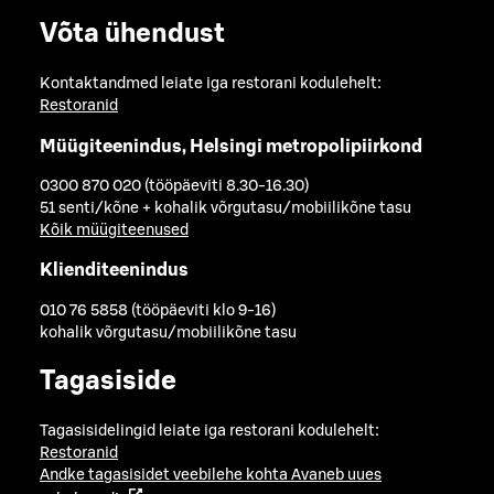
Võta ühendust
Kontaktandmed leiate iga restorani kodulehelt:
Restoranid
Müügiteenindus, Helsingi metropolipiirkond
0300 870 020 (tööpäeviti 8.30-16.30)
51 senti/kõne + kohalik võrgutasu/mobiilikõne tasu
Kõik müügiteenused
Klienditeenindus
010 76 5858 (tööpäeviti klo 9-16)
kohalik võrgutasu/mobiilikõne tasu
Tagasiside
Tagasisidelingid leiate iga restorani kodulehelt:
Restoranid
Andke tagasisidet veebilehe kohta
Avaneb uues