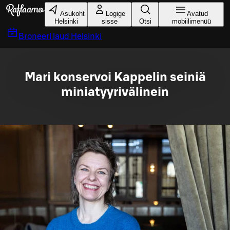
Liigu peamise sisu juurde
Asukoht
Logige
Avatud
Helsinki
sisse
Otsi
mobiilimenüü
Broneeri laud
Helsinki
Mari konservoi Kappelin seiniä
miniatyyrivälinein