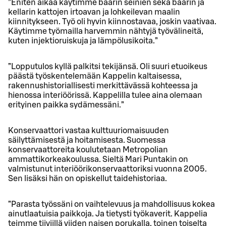
”Eniten aikaa käytimme baarin seinien sekä baarin ja
kellarin kattojen irtoavan ja lohkeilevan maalin
kiinnitykseen. Työ oli hyvin kiinnostavaa, joskin vaativaa.
Käytimme työmailla harvemmin nähtyjä työvälineitä,
kuten injektioruiskuja ja lämpölusikoita.”
”Lopputulos kyllä palkitsi tekijänsä. Oli suuri etuoikeus
päästä työskentelemään Kappelin kaltaisessa,
rakennushistoriallisesti merkittävässä kohteessa ja
hienossa interiöörissä. Kappelilla tulee aina olemaan
erityinen paikka sydämessäni.”
Konservaattori vastaa kulttuuriomaisuuden
säilyttämisestä ja hoitamisesta. Suomessa
konservaattoreita koulutetaan Metropolian
ammattikorkeakoulussa. Sieltä Mari Puntakin on
valmistunut interiöörikonservaattoriksi vuonna 2005.
Sen lisäksi hän on opiskellut taidehistoriaa.
”Parasta työssäni on vaihtelevuus ja mahdollisuus kokea
ainutlaatuisia paikkoja. Ja tietysti työkaverit. Kappelia
teimme tiiviillä viiden naisen porukalla, toinen toiselta