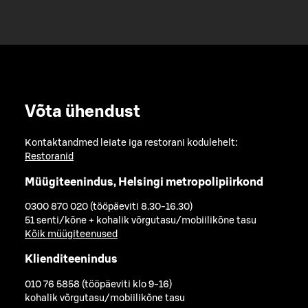
Võta ühendust
Kontaktandmed leiate iga restorani kodulehelt:
Restoranid
Müügiteenindus, Helsingi metropolipiirkond
0300 870 020 (tööpäeviti 8.30-16.30)
51 senti/kõne + kohalik võrgutasu/mobiilikõne tasu
Kõik müügiteenused
Klienditeenindus
010 76 5858 (tööpäeviti klo 9-16)
kohalik võrgutasu/mobiilikõne tasu