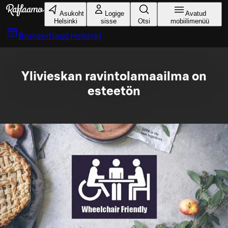
Liigu peamise sisu juurde
Asukoht
Logige
Avatud
Helsinki
sisse
Otsi
mobiilimenüü
Broneeri laud
Helsinki
Ylivieskan ravintolamaailma on
esteetön