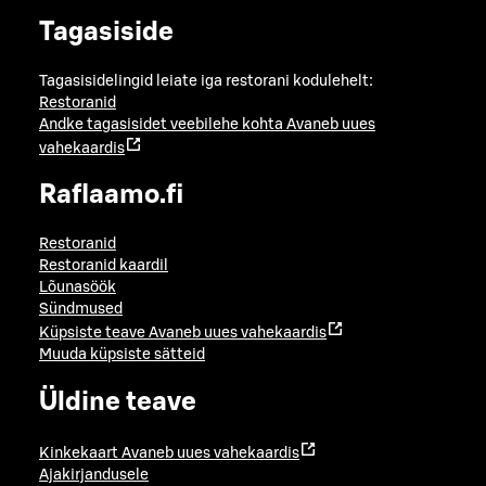
Tagasiside
Tagasisidelingid leiate iga restorani kodulehelt:
Restoranid
Andke tagasisidet veebilehe kohta
Avaneb uues
vahekaardis
Raflaamo.fi
Restoranid
Restoranid kaardil
Lõunasöök
Sündmused
Küpsiste teave
Avaneb uues vahekaardis
Muuda küpsiste sätteid
Üldine teave
Kinkekaart
Avaneb uues vahekaardis
Ajakirjandusele