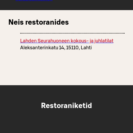
Neis restoranides
Lahden Seurahuoneen kokous- ja juhlatilat
Aleksanterinkatu 14, 15110, Lahti
Restoraniketid