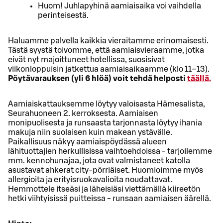
Huom! Juhlapyhinä aamiaisaika voi vaihdella
perinteisestä.
Haluamme palvella kaikkia vieraitamme erinomaisesti.
Tästä syystä toivomme, että aamiaisvieraamme, jotka
eivät nyt majoittuneet hotellissa, suosisivat
viikonloppuisin jatkettua aamiaisaikaamme (klo 11–13).
Pöytävarauksen (yli 6 hlöä) voit tehdä helposti
täällä.
Aamiaiskattauksemme löytyy valoisasta Hämesalista,
Seurahuoneen 2. kerroksesta. Aamiaisen
monipuolisesta ja runsaasta tarjonnasta löytyy ihania
makuja niin suolaisen kuin makean ystävälle.
Paikallisuus näkyy aamiaispöydässä alueen
lähituottajien herkullisissa vaihtoehdoissa - tarjoilemme
mm. kennohunajaa, jota ovat valmistaneet katolla
asustavat ahkerat city-pörriäiset. Huomioimme myös
allergioita ja erityisruokavalioita noudattavat.
Hemmottele itseäsi ja läheisiäsi viettämällä kiireetön
hetki viihtyisissä puitteissa - runsaan aamiaisen äärellä.