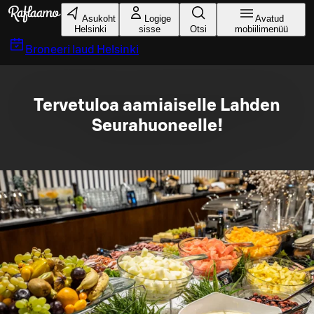
Liigu peamise sisu juurde
Asukoht
Logige
Avatud
Helsinki
sisse
Otsi
mobiilimenüü
Broneeri laud
Helsinki
Tervetuloa aamiaiselle Lahden
Seurahuoneelle!