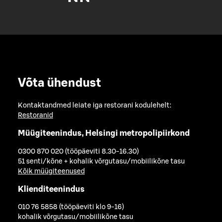
Võta ühendust
Kontaktandmed leiate iga restorani kodulehelt:
Restoranid
Müügiteenindus, Helsingi metropolipiirkond
0300 870 020 (tööpäeviti 8.30-16.30)
51 senti/kõne + kohalik võrgutasu/mobiilikõne tasu
Kõik müügiteenused
Klienditeenindus
010 76 5858 (tööpäeviti klo 9-16)
kohalik võrgutasu/mobiilikõne tasu