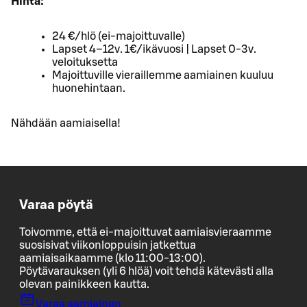
Hinta:
24 €/hlö (ei-majoittuvalle)
Lapset 4–12v. 1€/ikävuosi | Lapset 0-3v.
veloituksetta
Majoittuville vieraillemme aamiainen kuuluu
huonehintaan.
Nähdään aamiaisella!
Varaa pöytä
Toivomme, että ei-majoittuvat aamiaisvieraamme
suosisivat viikonloppuisin jatkettua
aamiaisaikaamme (klo 11:00-13:00).
Pöytävarauksen (yli 6 hlöä) voit tehdä kätevästi alla
olevan painikkeen kautta.
Varaa aamiainen