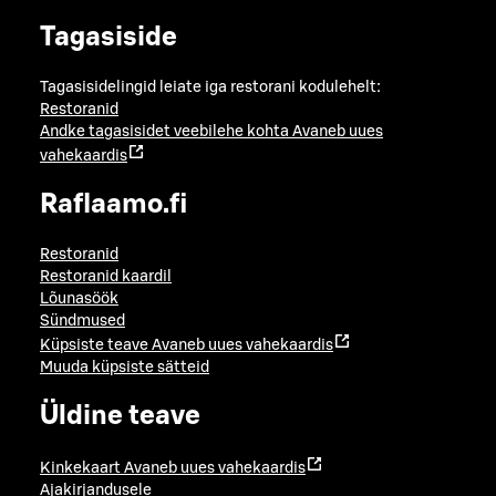
Tagasiside
Tagasisidelingid leiate iga restorani kodulehelt:
Restoranid
Andke tagasisidet veebilehe kohta
Avaneb uues
vahekaardis
Raflaamo.fi
Restoranid
Restoranid kaardil
Lõunasöök
Sündmused
Küpsiste teave
Avaneb uues vahekaardis
Muuda küpsiste sätteid
Üldine teave
Kinkekaart
Avaneb uues vahekaardis
Ajakirjandusele