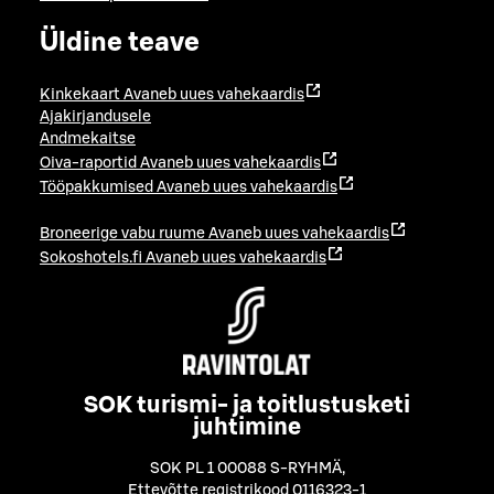
Üldine teave
Kinkekaart
Avaneb uues vahekaardis
Ajakirjandusele
Andmekaitse
Oiva-raportid
Avaneb uues vahekaardis
Tööpakkumised
Avaneb uues vahekaardis
Broneerige vabu ruume
Avaneb uues vahekaardis
Sokoshotels.fi
Avaneb uues vahekaardis
SOK turismi- ja toitlustusketi
juhtimine
SOK PL 1 00088 S-RYHMÄ
,
Ettevõtte registrikood 0116323-1