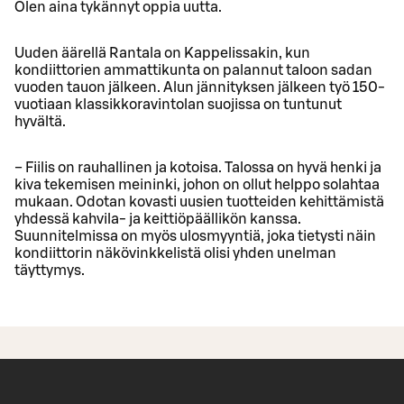
Olen aina tykännyt oppia uutta.
Uuden äärellä Rantala on Kappelissakin, kun
kondiittorien ammattikunta on palannut taloon sadan
vuoden tauon jälkeen. Alun jännityksen jälkeen työ 150-
vuotiaan klassikkoravintolan suojissa on tuntunut
hyvältä.
− Fiilis on rauhallinen ja kotoisa. Talossa on hyvä henki ja
kiva tekemisen meininki, johon on ollut helppo solahtaa
mukaan. Odotan kovasti uusien tuotteiden kehittämistä
yhdessä kahvila- ja keittiöpäällikön kanssa.
Suunnitelmissa on myös ulosmyyntiä, joka tietysti näin
kondiittorin näkövinkkelistä olisi yhden unelman
täyttymys.