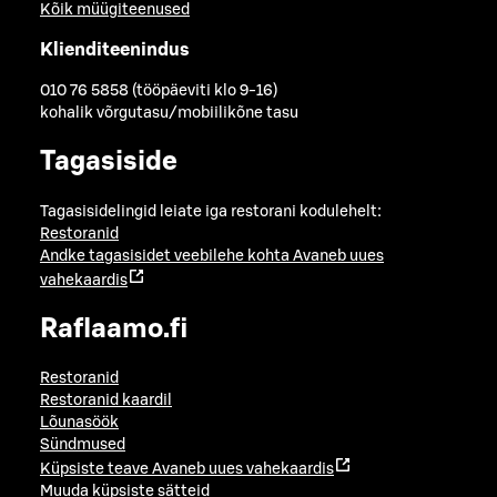
Kõik müügiteenused
Klienditeenindus
010 76 5858 (tööpäeviti klo 9-16)
kohalik võrgutasu/mobiilikõne tasu
Tagasiside
Tagasisidelingid leiate iga restorani kodulehelt:
Restoranid
Andke tagasisidet veebilehe kohta
Avaneb uues
vahekaardis
Raflaamo.fi
Restoranid
Restoranid kaardil
Lõunasöök
Sündmused
Küpsiste teave
Avaneb uues vahekaardis
Muuda küpsiste sätteid