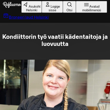
Liigu peamise sisu juurde
Asukoht
Logige
Avatud
Helsinki
sisse
Otsi
mobiilimenüü
Broneeri laud
Helsinki
Kondiittorin työ vaatii kädentaitoja ja
luovuutta