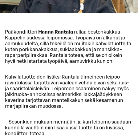
Pääkondiittori
Hanna Rantala
rullaa bostonkakkua
Kappelin uudessa leipomossa. Työpäivä on alkanut jo
aamukuudelta, sillä tekeillä on muitakin kahvilatuotteita
kuten porkkanakakkua, suklaakakkua ja mansikka-
raparperipiirakkaa. Rantala toteaa, että se on oikein
hyvä hetki startata työpäivä, aamuvirkku kun on.
Kahvilatuotteiden lisäksi Rantala tiimeineen leipoo
ravintolassa tarjottavan vaalean vehnäleivän sekä ruis-
ja saaristolaisleivän. Leipomon osaaminen näkyy myös
jälkiruoka-annoksissa esimerkiksi lakkajäädykkeen
kaverina tarjottavan mantelikakun sekä kesämenun
marjapiirakan muodossa.
− Sesonkien mukaan mennään, ja kun leipomo saadaan
kunnolla vauhtiin niin lisää uusia tuotteita on luvassa,
kondiittori toteaa.