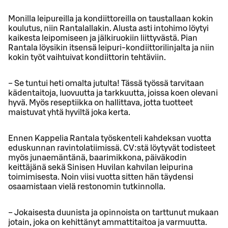
Monilla leipureilla ja kondiittoreilla on taustallaan kokin
koulutus, niin Rantalallakin. Alusta asti intohimo löytyi
kaikesta leipomiseen ja jälkiruokiin liittyvästä. Pian
Rantala löysikin itsensä leipuri-kondiittorilinjalta ja niin
kokin työt vaihtuivat kondiittorin tehtäviin.
− Se tuntui heti omalta jutulta! Tässä työssä tarvitaan
kädentaitoja, luovuutta ja tarkkuutta, joissa koen olevani
hyvä. Myös reseptiikka on hallittava, jotta tuotteet
maistuvat yhtä hyviltä joka kerta.
Ennen Kappelia Rantala työskenteli kahdeksan vuotta
eduskunnan ravintolatiimissä. CV:stä löytyvät todisteet
myös junaemäntänä, baarimikkona, päiväkodin
keittäjänä sekä Sinisen Huvilan kahvilan leipurina
toimimisesta. Noin viisi vuotta sitten hän täydensi
osaamistaan vielä restonomin tutkinnolla.
− Jokaisesta duunista ja opinnoista on tarttunut mukaan
jotain, joka on kehittänyt ammattitaitoa ja varmuutta.