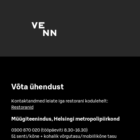
Võta ühendust
Kontaktandmed leiate iga restorani kodulehelt:
Restoranid
Müügiteenindus, Helsingi metropolipiirkond
0300 870 020 (tööpäeviti 8.30-16.30)
51 senti/kõne + kohalik võrgutasu/mobiilikõne tasu