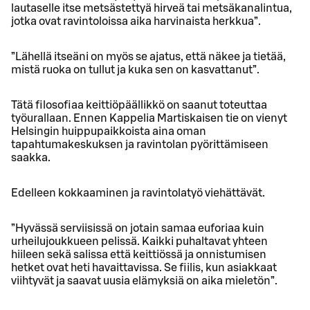
lautaselle itse metsästettyä hirveä tai metsäkanalintua,
jotka ovat ravintoloissa aika harvinaista herkkua”.
”Lähellä itseäni on myös se ajatus, että näkee ja tietää,
mistä ruoka on tullut ja kuka sen on kasvattanut”.
Tätä filosofiaa keittiöpäällikkö on saanut toteuttaa
työurallaan. Ennen Kappelia Martiskaisen tie on vienyt
Helsingin huippupaikkoista aina oman
tapahtumakeskuksen ja ravintolan pyörittämiseen
saakka.
Edelleen kokkaaminen ja ravintolatyö viehättävät.
”Hyvässä serviisissä on jotain samaa euforiaa kuin
urheilujoukkueen pelissä. Kaikki puhaltavat yhteen
hiileen sekä salissa että keittiössä ja onnistumisen
hetket ovat heti havaittavissa. Se fiilis, kun asiakkaat
viihtyvät ja saavat uusia elämyksiä on aika mieletön”.