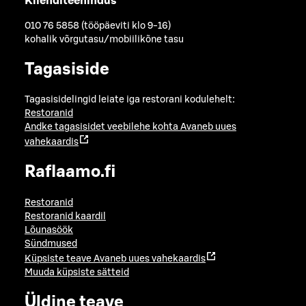
Klienditeenindus
010 76 5858 (tööpäeviti klo 9-16)
kohalik võrgutasu/mobiilikõne tasu
Tagasiside
Tagasisidelingid leiate iga restorani kodulehelt:
Restoranid
Andke tagasisidet veebilehe kohta
Avaneb uues
vahekaardis
Raflaamo.fi
Restoranid
Restoranid kaardil
Lõunasöök
Sündmused
Küpsiste teave
Avaneb uues vahekaardis
Muuda küpsiste sätteid
Üldine teave