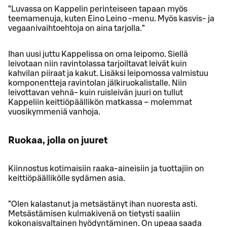
”Luvassa on Kappelin perinteiseen tapaan myös
teemamenuja, kuten Eino Leino -menu. Myös kasvis- ja
vegaanivaihtoehtoja on aina tarjolla.”
Ihan uusi juttu Kappelissa on oma leipomo. Siellä
leivotaan niin ravintolassa tarjoiltavat leivät kuin
kahvilan piiraat ja kakut. Lisäksi leipomossa valmistuu
komponentteja ravintolan jälkiruokalistalle. Niin
leivottavan vehnä- kuin ruisleivän juuri on tullut
Kappeliin keittiöpäällikön matkassa – molemmat
vuosikymmeniä vanhoja.
Ruokaa, jolla on juuret
Kiinnostus kotimaisiin raaka-aineisiin ja tuottajiin on
keittiöpäällikölle sydämen asia.
”Olen kalastanut ja metsästänyt ihan nuoresta asti.
Metsästämisen kulmakivenä on tietysti saaliin
kokonaisvaltainen hyödyntäminen. On upeaa saada