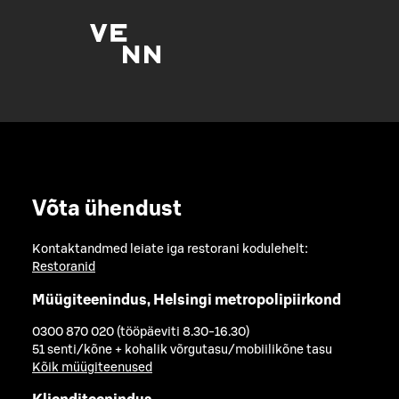
Võta ühendust
Kontaktandmed leiate iga restorani kodulehelt:
Restoranid
Müügiteenindus, Helsingi metropolipiirkond
0300 870 020 (tööpäeviti 8.30-16.30)
51 senti/kõne + kohalik võrgutasu/mobiilikõne tasu
Kõik müügiteenused