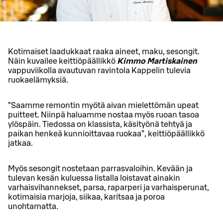
Kotimaiset laadukkaat raaka aineet, maku, sesongit.
Näin kuvailee keittiöpäällikkö
Kimmo Martiskainen
vappuviikolla avautuvan ravintola Kappelin tulevia
ruokaelämyksiä.
”Saamme remontin myötä aivan mielettömän upeat
puitteet. Niinpä haluamme nostaa myös ruoan tasoa
ylöspäin. Tiedossa on klassista, käsityönä tehtyä ja
paikan henkeä kunnioittavaa ruokaa”, keittiöpäällikkö
jatkaa.
Myös sesongit nostetaan parrasvaloihin. Kevään ja
tulevan kesän kuluessa listalla loistavat ainakin
varhaisvihannekset, parsa, raparperi ja varhaisperunat,
kotimaisia marjoja, siikaa, karitsaa ja poroa
unohtamatta.