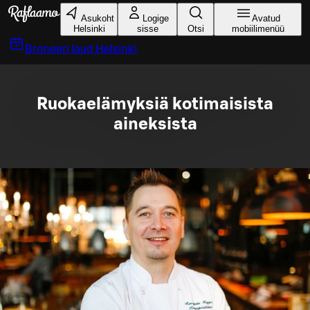
Liigu peamise sisu juurde
Asukoht
Logige
Avatud
Helsinki
sisse
Otsi
mobiilimenüü
Broneeri laud
Helsinki
Ruokaelämyksiä kotimaisista
aineksista