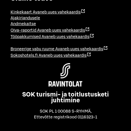
Kinkekaart
Avaneb uues vahekaardis
Ajakirjandusele
Andmekaitse
Oiva-raportid
Avaneb uues vahekaardis
Tööpakkumised
Avaneb uues vahekaardis
Broneerige vabu ruume
Avaneb uues vahekaardis
Sokoshotels.fi
Avaneb uues vahekaardis
SOK turismi- ja toitlustusketi
juhtimine
SOK PL 1 00088 S-RYHMÄ
,
Ettevõtte registrikood 0116323-1