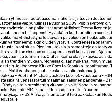
nkään ytimessä, rautatieaseman lähellä sijaitsevan Joutsene
ulvattomassa vappuhulinassa vuonna 2009. Pubin syntyyn oliv
sa ravintola-alan paikalliset ammattilaiset Teemu Iivonen j
outsenesta tuli nopeasti Hyvinkään kulttuuripiirien suosikk
alikoima yhdistettynä loistavaan palveluun on houkutellut a
a kuin varttuneempiakin oluiden ystäviä. Joutsenessa on lämm
 taustalla soi blues. Pieni muutoksia ja remontteja on tehty v
utta ravintolan sisustus on alkuperäisessä kuosissaan. Ajan pa
aksi, vaan luo tunnelmaa. Olutvalikoima elää ja kasvaa asiak
ja ajan trendien mukaan. Monessa ollaan mukana! Muun muas
vuosittain Joutsenessa Kirkko Goes to Kapakka -tapahtuman. 
: - Matti Vanhanen joutui keskelle vaalirahakohua ja
upakkaa - Poptähti Michael Jackson kuoli 50-vuotiaana - H1
sta sikainfluenssasta tuli maailmanlaajuinen pandemia - Ba
 Yhdysvaltain presidentin virkaan ja voitti Nobelin rauhanpa
juoksi Berliinin MM-kilpailuiden sadalla metrillä uuden
nätysajan - US Airwaysin lento 1549 teki pakkolaskun Hud
 edustalle