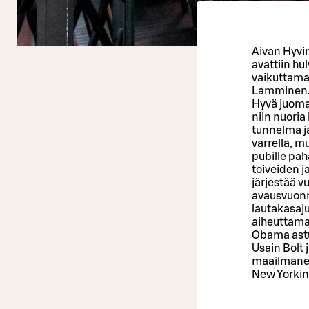
Aivan Hyvi
avattiin h
vaikuttamas
Lamminen. J
Hyvä juomav
niin nuori
tunnelma ja
varrella, m
pubille pah
toiveiden 
järjestää 
avausvuonna
lautakasaj
aiheuttama
Obama astui
Usain Bolt 
maailmanen
New Yorkin