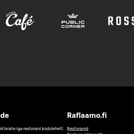
ide
Raflaamo.fi
id leiate iga restorani kodulehelt:
Restoranid