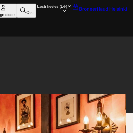
Broneeri laud
Helsinki
Otsi
ige sisse