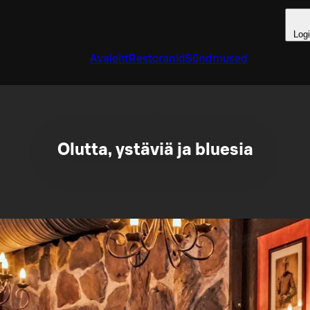
Log
Avaleht
Restoranid
Sündmused
Olutta, ystäviä ja bluesia