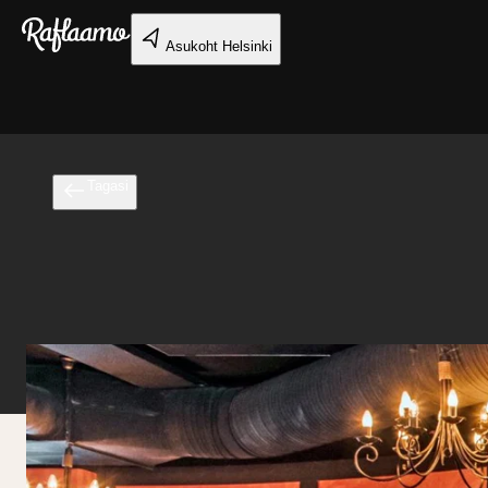
Liigu peamise sisu juurde
Asukoht
Helsinki
Tagasi