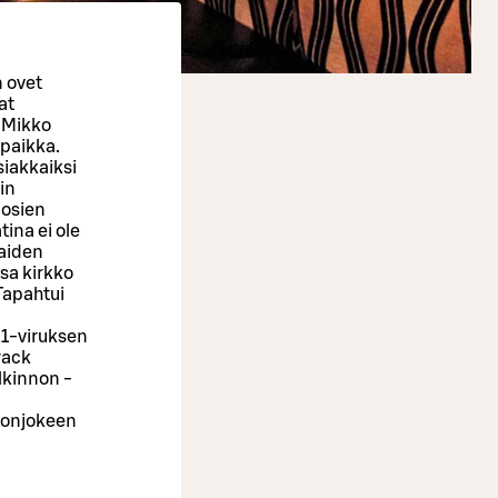
n ovet
at
a Mikko
ipaikka.
siakkaiksi
in
uosien
tina ei ole
kaiden
sa kirkko
Tapahtui
N1-viruksen
rack
lkinnon -
sonjokeen