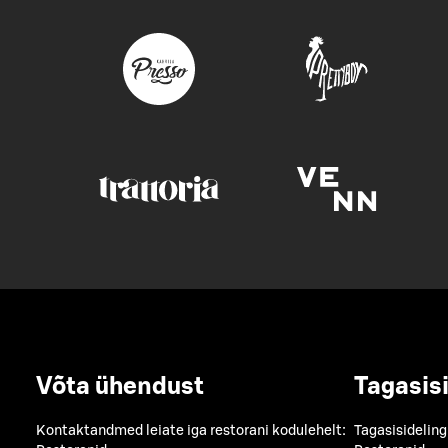
Võta ühendust
Tagasis
Kontaktandmed leiate iga restorani kodulehelt:
Tagasisideling