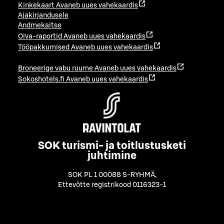
Kinkekaart
Avaneb uues vahekaardis
Ajakirjandusele
Andmekaitse
Oiva-raportid
Avaneb uues vahekaardis
Tööpakkumised
Avaneb uues vahekaardis
Broneerige vabu ruume
Avaneb uues vahekaardis
Sokoshotels.fi
Avaneb uues vahekaardis
SOK turismi- ja toitlustusketi
juhtimine
SOK PL 1 00088 S-RYHMÄ
,
Ettevõtte registrikood 0116323-1