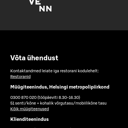
Võta ühendust
Kontaktandmed leiate iga restorani kodulehelt:
Restoranid
Müügiteenindus, Helsingi metropolipiirkond
0300 870 020 (tööpäeviti 8.30-16.30)
51 senti/kõne + kohalik võrgutasu/mobiilikõne tasu
Kõik müügiteenused
Klienditeenindus