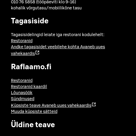
010 76 5858 (tööpäeviti klo 9-16)
kohalik võrgutasu/mobiilikõne tasu
Tagasiside
Tagasisidelingid leiate iga restorani kodulehelt:
Restoranid
Andke tagasisidet veebilehe kohta
Avaneb uues
vahekaardis
Raflaamo.fi
Restoranid
Restoranid kaardil
Lõunasöök
Sündmused
Küpsiste teave
Avaneb uues vahekaardis
Muuda küpsiste sätteid
Üldine teave