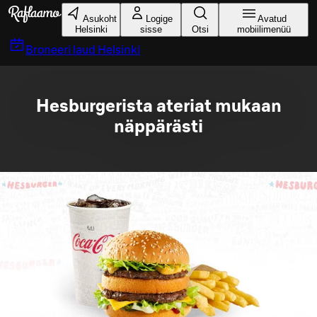
Liigu peamise sisu juurde
Asukoht
Logige
Avatud
Helsinki
sisse
Otsi
mobiilimenüü
Broneeri laud
Helsinki
Hesburgerista ateriat mukaan
näppärästi