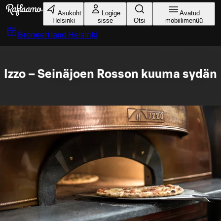
Liigu peamise sisu juurde
Asukoht
Logige
Avatud
Helsinki
sisse
Otsi
mobiilimenüü
Broneeri laud
Helsinki
Izzo – Seinäjoen Rosson kuuma sydän