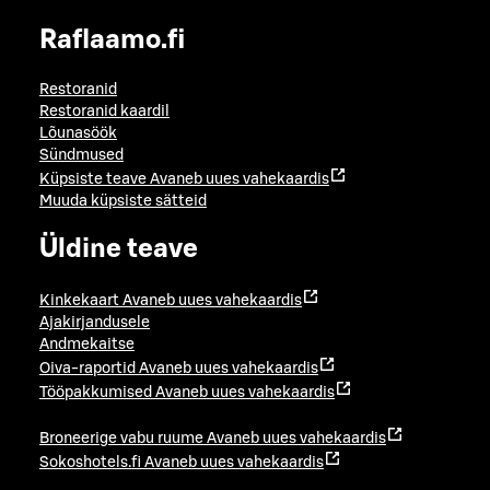
Raflaamo.fi
Restoranid
Restoranid kaardil
Lõunasöök
Sündmused
Küpsiste teave
Avaneb uues vahekaardis
Muuda küpsiste sätteid
Üldine teave
Kinkekaart
Avaneb uues vahekaardis
Ajakirjandusele
Andmekaitse
Oiva-raportid
Avaneb uues vahekaardis
Tööpakkumised
Avaneb uues vahekaardis
Broneerige vabu ruume
Avaneb uues vahekaardis
Sokoshotels.fi
Avaneb uues vahekaardis