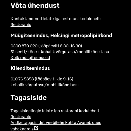
Võta ühendust
Kontaktandmed leiate iga restorani kodulehelt:
Restoranid
Müügiteenindus, Helsingi metropolipiirkond
0300 870 020 (tööpäeviti 8.30-16.30)
51 senti/kõne + kohalik võrgutasu/mobiilikõne tasu
Kõik müügiteenused
Klienditeenindus
010 76 5858 (tööpäeviti klo 9-16)
kohalik võrgutasu/mobiilikõne tasu
Tagasiside
Tagasisidelingid leiate iga restorani kodulehelt:
Restoranid
Andke tagasisidet veebilehe kohta
Avaneb uues
vahekaardis