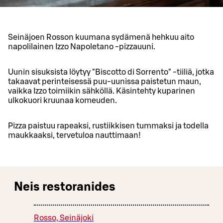
Seinäjoen Rosson kuumana sydämenä hehkuu aito
napolilainen Izzo Napoletano -pizzauuni.
Uunin sisuksista löytyy "Biscotto di Sorrento" -tiiliä, jotka
takaavat perinteisessä puu-uunissa paistetun maun,
vaikka Izzo toimiikin sähköllä. Käsintehty kuparinen
ulkokuori kruunaa komeuden.
Pizza paistuu rapeaksi, rustiikkisen tummaksi ja todella
maukkaaksi, tervetuloa nauttimaan!
Neis restoranides
Rosso, Seinäjoki