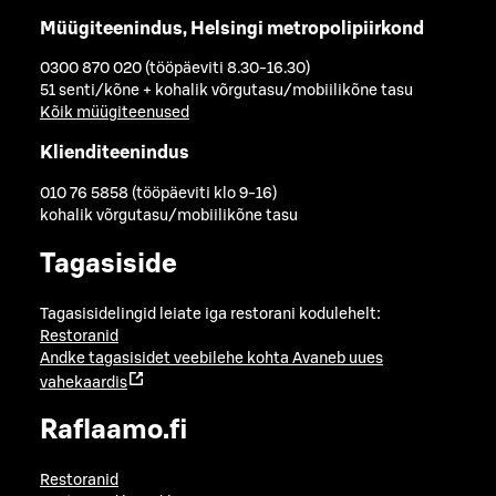
Müügiteenindus, Helsingi metropolipiirkond
0300 870 020 (tööpäeviti 8.30-16.30)
51 senti/kõne + kohalik võrgutasu/mobiilikõne tasu
Kõik müügiteenused
Klienditeenindus
010 76 5858 (tööpäeviti klo 9-16)
kohalik võrgutasu/mobiilikõne tasu
Tagasiside
Tagasisidelingid leiate iga restorani kodulehelt:
Restoranid
Andke tagasisidet veebilehe kohta
Avaneb uues
vahekaardis
Raflaamo.fi
Restoranid