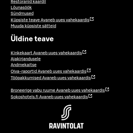
Restoranid kaardil
Lõunasöök
Sündmused
Küpsiste teave
Avaneb uues vahekaardis
Muuda küpsiste sätteid
Üldine teave
Kinkekaart
Avaneb uues vahekaardis
Ajakirjandusele
Andmekaitse
Oiva-raportid
Avaneb uues vahekaardis
Tööpakkumised
Avaneb uues vahekaardis
Broneerige vabu ruume
Avaneb uues vahekaardis
Sokoshotels.fi
Avaneb uues vahekaardis