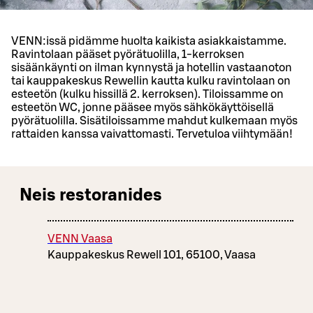
VENN:issä pidämme huolta kaikista asiakkaistamme.
Ravintolaan pääset pyörätuolilla, 1-kerroksen
sisäänkäynti on ilman kynnystä ja hotellin vastaanoton
tai kauppakeskus Rewellin kautta kulku ravintolaan on
esteetön (kulku hissillä 2. kerroksen). Tiloissamme on
esteetön WC, jonne pääsee myös sähkökäyttöisellä
pyörätuolilla. Sisätiloissamme mahdut kulkemaan myös
rattaiden kanssa vaivattomasti. Tervetuloa viihtymään!
Neis restoranides
VENN Vaasa
Kauppakeskus Rewell 101, 65100, Vaasa