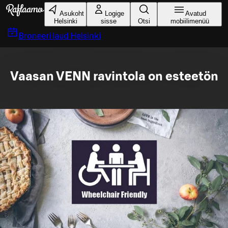
Liigu peamise sisu juurde
Asukoht
Logige
Avatud
Helsinki
sisse
Otsi
mobiilimenüü
Broneeri laud
Helsinki
Vaasan VENN ravintola on esteetön