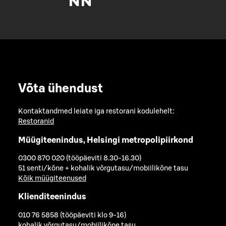
Võta ühendust
Kontaktandmed leiate iga restorani kodulehelt:
Restoranid
Müügiteenindus, Helsingi metropolipiirkond
0300 870 020 (tööpäeviti 8.30-16.30)
51 senti/kõne + kohalik võrgutasu/mobiilikõne tasu
Kõik müügiteenused
Klienditeenindus
010 76 5858 (tööpäeviti klo 9-16)
kohalik võrgutasu/mobiilikõne tasu