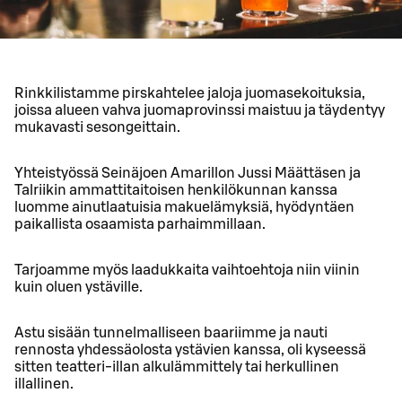
Rinkkilistamme pirskahtelee jaloja juomasekoituksia,
joissa alueen vahva juomaprovinssi maistuu ja täydentyy
mukavasti sesongeittain.
Yhteistyössä Seinäjoen Amarillon Jussi Määttäsen ja
Talriikin ammattitaitoisen henkilökunnan kanssa
luomme ainutlaatuisia makuelämyksiä, hyödyntäen
paikallista osaamista parhaimmillaan.
Tarjoamme myös laadukkaita vaihtoehtoja niin viinin
kuin oluen ystäville.
Astu sisään tunnelmalliseen baariimme ja nauti
rennosta yhdessäolosta ystävien kanssa, oli kyseessä
sitten teatteri-illan alkulämmittely tai herkullinen
illallinen.