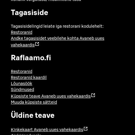
Tagasiside
Tagasisidelingid leiate iga restorani kodulehelt:
Restoranid
Andke tagasisidet veebilehe kohta
Avaneb uues
vahekaardis
Raflaamo.fi
Restoranid
Restoranid kaardil
Lõunasöök
Sündmused
Küpsiste teave
Avaneb uues vahekaardis
Muuda küpsiste sätteid
Üldine teave
Kinkekaart
Avaneb uues vahekaardis