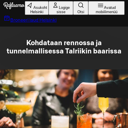
Liigu peamise sisu juurde
Asukoht
Logige
Avatud
Helsinki
sisse
Otsi
mobiilimenüü
Broneeri laud
Helsinki
Kohdataan rennossa ja
tunnelmallisessa Talriikin baarissa