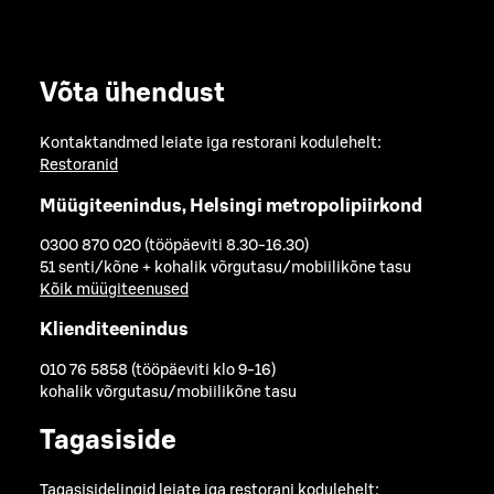
Võta ühendust
Kontaktandmed leiate iga restorani kodulehelt:
Restoranid
Müügiteenindus, Helsingi metropolipiirkond
0300 870 020 (tööpäeviti 8.30-16.30)
51 senti/kõne + kohalik võrgutasu/mobiilikõne tasu
Kõik müügiteenused
Klienditeenindus
010 76 5858 (tööpäeviti klo 9-16)
kohalik võrgutasu/mobiilikõne tasu
Tagasiside
Tagasisidelingid leiate iga restorani kodulehelt: