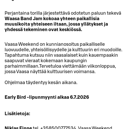
Perjantaina torilla järjestettävä odotetun paluun tekevä
Waasa Band Jam kokoaa yhteen paikallisia
muusikoita yhteiseen iltaan, jossa yllätykset ja
yhdessä tekeminen ovat keskiössä.
Vaasa Weekend on kunnianosoitus paikalliselle
luovuudelle, yhteisöllisyydelle ja kulttuurin eri muodoille.
Tapahtuma kutsuu niin vaasalaiset kuin kauempaakin
saapuvat vieraat kokemaan kaupungin
parhaimmillaan.Tervetuloa viettämään viikonloppua,
jossa Vaasa näyttää kulttuurisen voimansa.
Ohjelmaa täydentyy kesän aikana.
Early Bird -lipunmyynti alkaa 6.7.2026
Lisätietoja:
Niklas Finne
tel. +358500777534, Vaasa Weekend