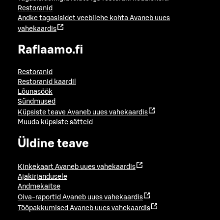
Restoranid
Andke tagasisidet veebilehe kohta
Avaneb uues
vahekaardis
Raflaamo.fi
Restoranid
Restoranid kaardil
Lõunasöök
Sündmused
Küpsiste teave
Avaneb uues vahekaardis
Muuda küpsiste sätteid
Üldine teave
Kinkekaart
Avaneb uues vahekaardis
Ajakirjandusele
Andmekaitse
Oiva-raportid
Avaneb uues vahekaardis
Tööpakkumised
Avaneb uues vahekaardis