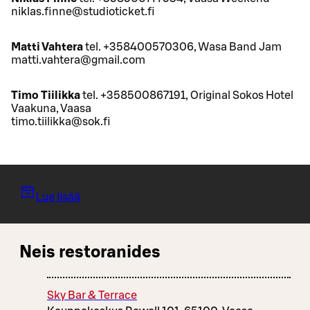
niklas.finne@studioticket.fi
Matti Vahtera
tel. +358400570306, Wasa Band Jam
matti.vahtera@gmail.com
Timo Tiilikka
tel. +358500867191, Original Sokos Hotel
Vaakuna, Vaasa
timo.tiilikka@sok.fi
Lue lisää
Neis restoranides
Sky Bar & Terrace