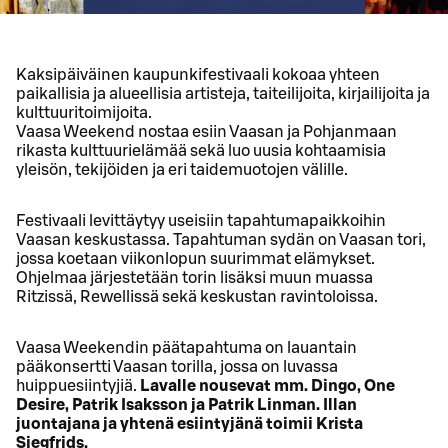
Kaksipäiväinen kaupunkifestivaali kokoaa yhteen
paikallisia ja alueellisia artisteja, taiteilijoita, kirjailijoita ja
kulttuuritoimijoita.
Vaasa Weekend nostaa esiin Vaasan ja Pohjanmaan
rikasta kulttuurielämää sekä luo uusia kohtaamisia
yleisön, tekijöiden ja eri taidemuotojen välille.
Festivaali levittäytyy useisiin tapahtumapaikkoihin
Vaasan keskustassa. Tapahtuman sydän on Vaasan tori,
jossa koetaan viikonlopun suurimmat elämykset.
Ohjelmaa järjestetään torin lisäksi muun muassa
Ritzissä, Rewellissä sekä keskustan ravintoloissa.
Vaasa Weekendin päätapahtuma on lauantain
pääkonsertti Vaasan torilla, jossa on luvassa
huippuesiintyjiä.
Lavalle nousevat mm. Dingo, One
Desire, Patrik Isaksson ja Patrik Linman. Illan
juontajana ja yhtenä esiintyjänä toimii Krista
Siegfrids.