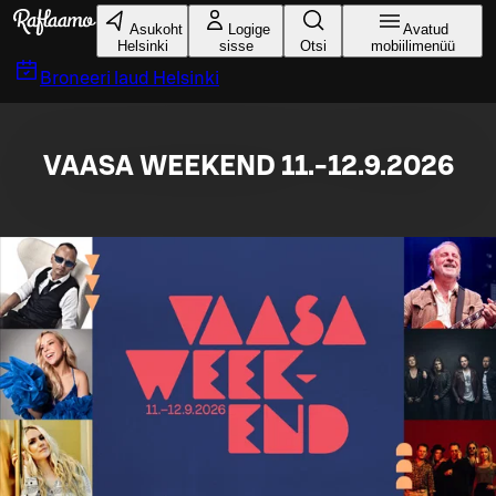
Liigu peamise sisu juurde
Asukoht
Logige
Avatud
Helsinki
sisse
Otsi
mobiilimenüü
Broneeri laud
Helsinki
VAASA WEEKEND 11.-12.9.2026