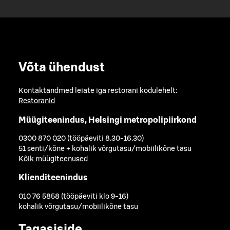
Võta ühendust
Kontaktandmed leiate iga restorani kodulehelt:
Restoranid
Müügiteenindus, Helsingi metropolipiirkond
0300 870 020 (tööpäeviti 8.30-16.30)
51 senti/kõne + kohalik võrgutasu/mobiilikõne tasu
Kõik müügiteenused
Klienditeenindus
010 76 5858 (tööpäeviti klo 9-16)
kohalik võrgutasu/mobiilikõne tasu
Tagasiside