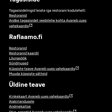
Tagasisidelingid leiate iga restorani kodulehelt:
Restoranid
Andke tagasisidet veebilehe kohta
Avaneb uues
vahekaardis
Raflaamo.fi
Restoranid
Restoranid kaardil
Lõunasöök
Sündmused
Küpsiste teave
Avaneb uues vahekaardis
Muuda küpsiste sätteid
Üldine teave
Kinkekaart
Avaneb uues vahekaardis
Ajakirjandusele
Andmekaitse