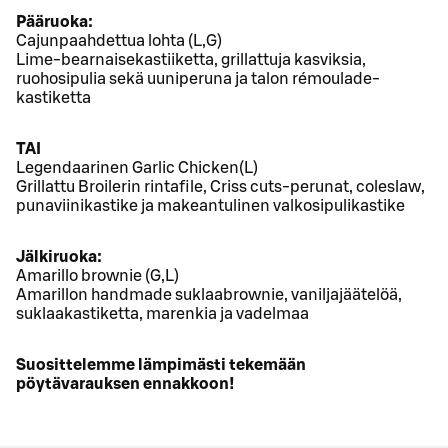
Pääruoka:
Cajunpaahdettua lohta (L,G)
Lime-bearnaisekastiiketta, grillattuja kasviksia,
ruohosipulia sekä uuniperuna ja talon rémoulade-
kastiketta
TAI
Legendaarinen Garlic Chicken(L)
Grillattu Broilerin rintafile, Criss cuts-perunat, coleslaw,
punaviinikastike ja makeantulinen valkosipulikastike
Jälkiruoka:
Amarillo brownie (G,L)
Amarillon handmade suklaabrownie, vaniljajäätelöä,
suklaakastiketta, marenkia ja vadelmaa
Suosittelemme lämpimästi tekemään
pöytävarauksen ennakkoon!