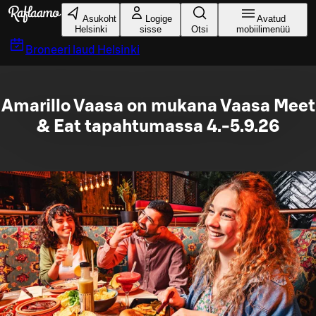
Liigu peamise sisu juurde
Asukoht
Logige
Avatud
Helsinki
sisse
Otsi
mobiilimenüü
Broneeri laud
Helsinki
Amarillo Vaasa on mukana Vaasa Meet
& Eat tapahtumassa 4.-5.9.26