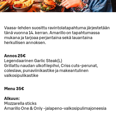
Vaasa-lehden suosittu ravintolatapahtuma järjestetään
tänä vuonna 14. kerran. Amarillo on tapahtumassa
mukana ja tarjoaa perjantaina sekä lauantaina
herkullisen annoksen.
Annos 25€
Legendaarinen Garlic Steak(L)
Grillattu naudan ulkofilepihvi, Criss cuts-perunat,
coleslaw, punaviinikastike ja makeantulinen
valkosipulikastike
Menu 35€
Alkuun:
Mozzarella sticks
Amarillo One & Only -jalapeno-valkosipulimajoneesia