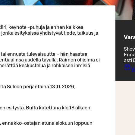
iiri, keynote -puhuja ja ennen kaikkea
onka esityksissä yhdistyvät tiede, taikuus ja
Vara
Show
 tai ennusta tulevaisuutta – hän haastaa
Enna
tiaalinsa uudella tavalla. Raimon ohjelma ei
asti 
, herättää keskustelua ja rohkaisee ihmisiä
V
lta Suloon perjantaina 13.11.2026,
n esitystä. Buffa katettuna klo 18 alkaen.
, ennakko-ostajan etuna elokuun loppuun