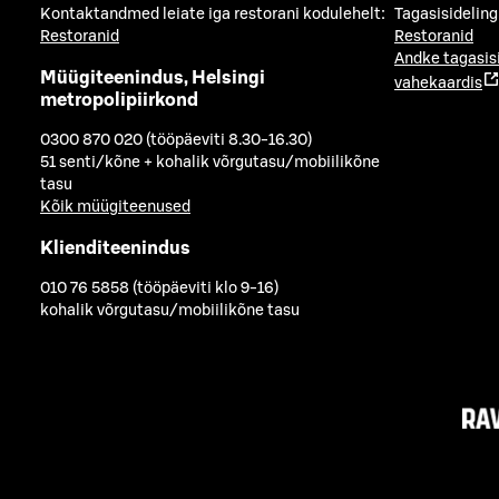
Kontaktandmed leiate iga restorani kodulehelt:
Tagasisideling
Restoranid
Restoranid
Andke tagasis
Müügiteenindus, Helsingi
vahekaardis
metropolipiirkond
0300 870 020 (tööpäeviti 8.30-16.30)
51 senti/kõne + kohalik võrgutasu/mobiilikõne
tasu
Kõik müügiteenused
Klienditeenindus
010 76 5858 (tööpäeviti klo 9-16)
kohalik võrgutasu/mobiilikõne tasu