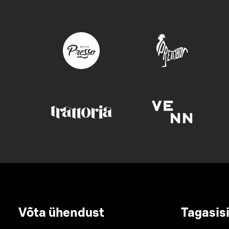
Võta ühendust
Tagasis