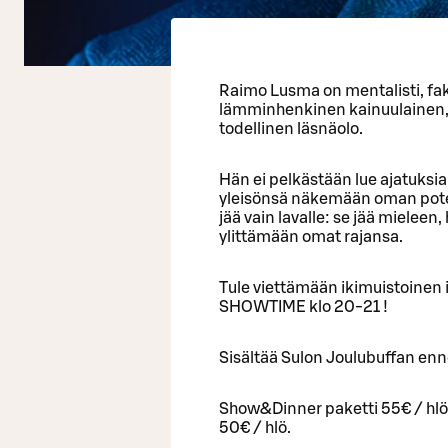
Raimo Lusma on mentalisti, fak
lämminhenkinen kainuulainen, j
todellinen läsnäolo.
Hän ei pelkästään lue ajatuksia
yleisönsä näkemään oman poten
jää vain lavalle: se jää mieleen
ylittämään omat rajansa.
Tule viettämään ikimuistoinen i
SHOWTIME klo 20-21 !
Sisältää Sulon Joulubuffan enne
Show&Dinner paketti 55€ / hlö
50€ / hlö.