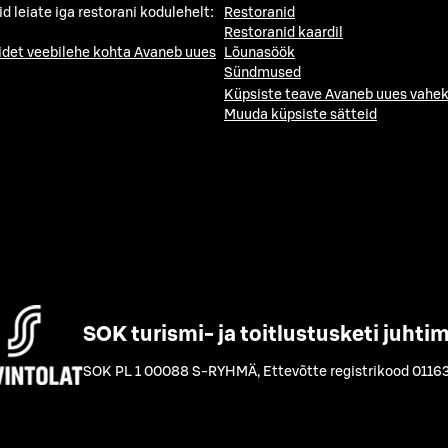
id leiate iga restorani kodulehelt:
Restoranid
Restoranid kaardil
idet veebilehe kohta
Avaneb uues
Lõunasöök
Sündmused
Küpsiste teave
Avaneb uues vahek
Muuda küpsiste sätteid
SOK turismi- ja toitlustusketi juhti
SOK PL 1 00088 S-RYHMÄ
,
Ettevõtte registrikood 0116