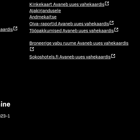
Kinkekaart
Avaneb uues vahekaardis
Ajakirjandusele
Andmekaitse
Oiva-raportid
Avaneb uues vahekaardis
aardis
Tööpakkumised
Avaneb uues vahekaardis
Broneerige vabu ruume
Avaneb uues vahekaardis
Sokoshotels.fi
Avaneb uues vahekaardis
mine
323-1