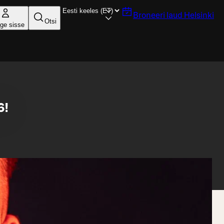
Broneeri laud
Helsinki
Otsi
ige sisse
6!