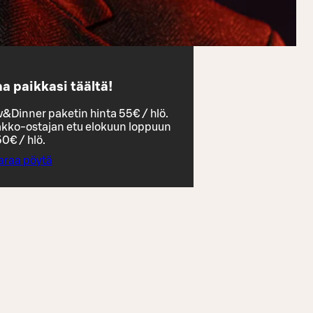
a paikkasi täältä!
&Dinner paketin hinta 55€ / hlö.
kko-ostajan etu elokuun loppuun
50€ / hlö.
araa pöytä