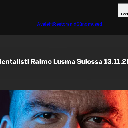
Log
Avaleht
Restoranid
Sündmused
entalisti Raimo Lusma Sulossa 13.11.2