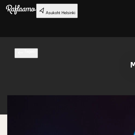
Liigu peamise sisu juurde
Asukoht
Helsinki
Tagasi
M