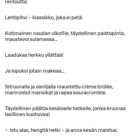
rentoutta.
Lehtipihvi – klassikko, joka ei petä.
Kotimainen naudan ulkofile, täydellinen paistopinta,
maustevoi sulamassa…
Laadukas herkku yllättää!
Ja lopuksi jotain makeaa…
Sitruunalla ja vaniljalla maustettu crème brûlée,
marinoidut mansikat ja rapea kauracrumble.
Täydellinen päätös kesäiselle hetkelle, jonka kruunaa
lasillinen kuohuvaa!
✨ Istu alas, hengitä hetki – ja anna kesän maistua.