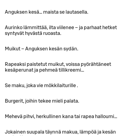
Anguksen kesä… maista se lautasella.
Aurinko lämmittää, ilta viilenee – ja parhaat hetket
syntyvät hyvästä ruoasta.
Muikut – Anguksen kesän sydän.
Rapeaksi paistetut muikut, voissa pyörähtäneet
kesäperunat ja pehmeä tillikreemi…
Se maku, joka vie mökkilaiturille .
Burgerit, joihin tekee mieli palata.
Mehevä pihvi, herkullinen kana tai rapea halloumi…
Jokainen suupala täynnä makua, lämpöä ja kesän