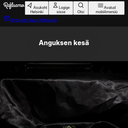
Liigu peamise sisu juurde
Asukoht
Logige
Avatud
Helsinki
sisse
Otsi
mobiilimenüü
Broneeri laud
Helsinki
Anguksen kesä