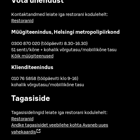
Võta ühendust
Kontaktandmed leiate iga restorani kodulehelt:
Restoranid
Müügiteenindus, Helsingi metropolipiirkond
0300 870 020 (tööpäeviti 8.30-16.30)
51 senti/kõne + kohalik võrgutasu/mobiilikõne tasu
Kõik müügiteenused
Klienditeenindus
010 76 5858 (tööpäeviti klo 9-16)
kohalik võrgutasu/mobiilikõne tasu
Tagasiside
Tagasisidelingid leiate iga restorani kodulehelt:
Restoranid
Andke tagasisidet veebilehe kohta
Avaneb uues
vahekaardis