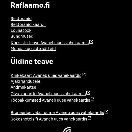
Raflaamo.fi
Restoranid
Restoranid kaardil
Lõunasöök
Sündmused
Küpsiste teave
Avaneb uues vahekaardis
Muuda küpsiste sätteid
Üldine teave
Kinkekaart
Avaneb uues vahekaardis
Ajakirjandusele
Andmekaitse
Oiva-raportid
Avaneb uues vahekaardis
Tööpakkumised
Avaneb uues vahekaardis
Broneerige vabu ruume
Avaneb uues vahekaardis
Sokoshotels.fi
Avaneb uues vahekaardis