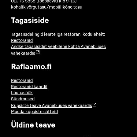
010 76 5858 (tööpäeviti klo 9-16)
kohalik võrgutasu/mobiilikõne tasu
Tagasiside
Tagasisidelingid leiate iga restorani kodulehelt:
Restoranid
Andke tagasisidet veebilehe kohta
Avaneb uues
vahekaardis
Raflaamo.fi
Restoranid
Restoranid kaardil
Lõunasöök
Sündmused
Küpsiste teave
Avaneb uues vahekaardis
Muuda küpsiste sätteid
Üldine teave