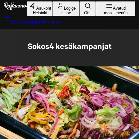
Liigu peamise sisu juurde
Asukoht
Logige
Avatud
Helsinki
sisse
Otsi
mobiilimenüü
Broneeri laud
Helsinki
Sokos4 kesäkampanjat