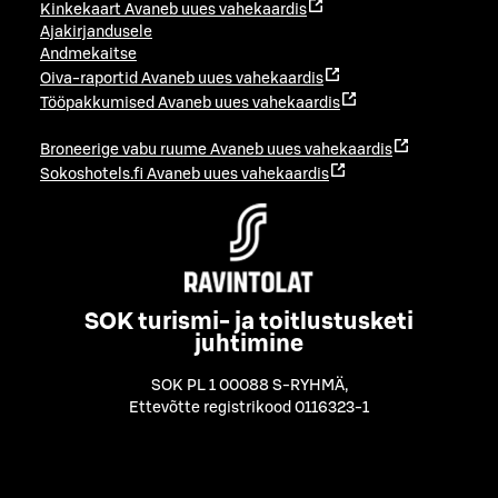
Kinkekaart
Avaneb uues vahekaardis
Ajakirjandusele
Andmekaitse
Oiva-raportid
Avaneb uues vahekaardis
Tööpakkumised
Avaneb uues vahekaardis
Broneerige vabu ruume
Avaneb uues vahekaardis
Sokoshotels.fi
Avaneb uues vahekaardis
SOK turismi- ja toitlustusketi
juhtimine
SOK PL 1 00088 S-RYHMÄ
,
Ettevõtte registrikood 0116323-1