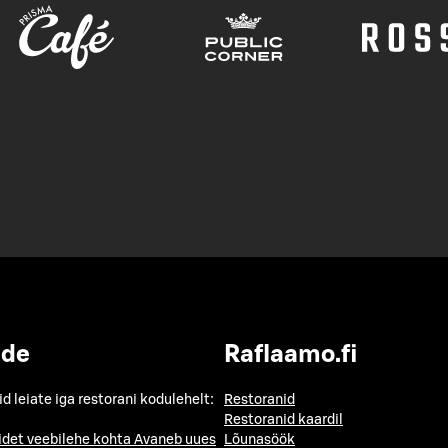
ide
Raflaamo.fi
id leiate iga restorani kodulehelt:
Restoranid
Restoranid kaardil
idet veebilehe kohta
Avaneb uues
Lõunasöök