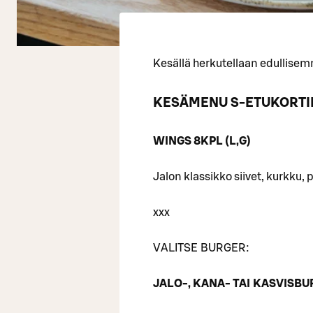
Kesällä herkutellaan edullisem
KESÄMENU S-ETUKORTIL
WINGS 8KPL (L,G)
Jalon klassikko siivet, kurkku
xxx
VALITSE BURGER:
JALO-, KANA- TAI KASVISBUR