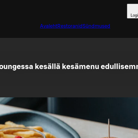
Log
Avaleht
Restoranid
Sündmused
Loungessa kesällä kesämenu edullisemm