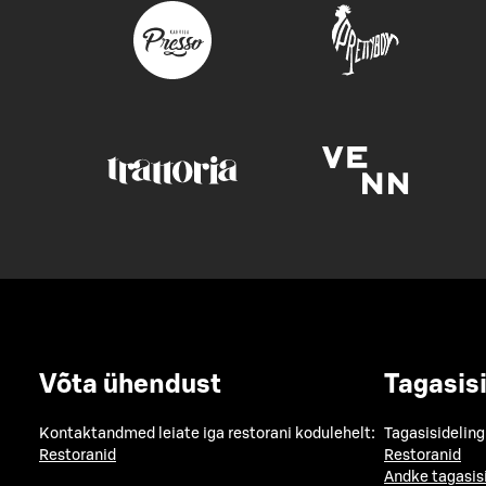
Võta ühendust
Tagasis
Kontaktandmed leiate iga restorani kodulehelt:
Tagasisideling
Restoranid
Restoranid
Andke tagasis