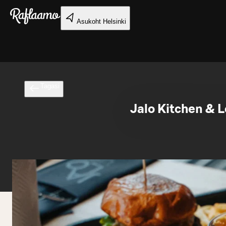
Liigu peamise sisu juurde
Asukoht
Helsinki
Tagasi
Jalo Kitchen & 