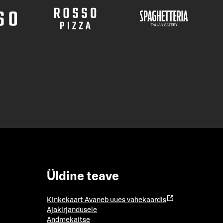
Üldine teave
Kinkekaart
Avaneb uues vahekaardis
Ajakirjandusele
Andmekaitse