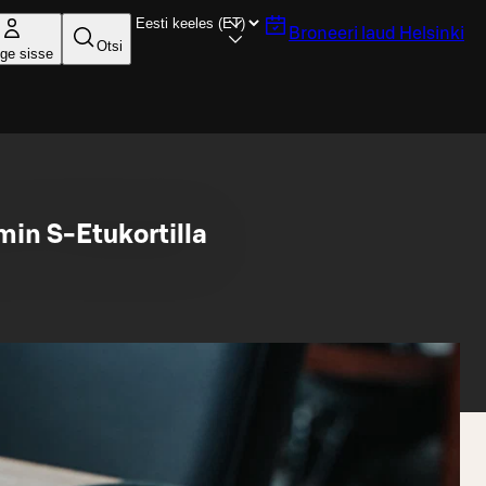
Broneeri laud
Helsinki
Otsi
ige sisse
in S-Etukortilla