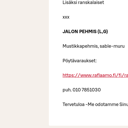
Lisäksi ranskalaiset
xxx
JALON PEHMIS (L,G)
Mustikkapehmis, sable-muru
Pöytävaraukset:
https://www.raflaamo.fi/fi/ra
puh. 010 7851030
Tervetuloa -Me odotamme Sin