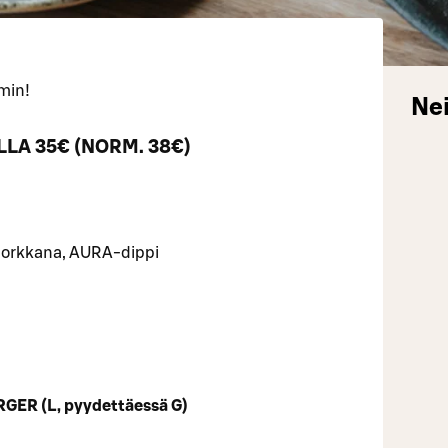
min!
Nei
LA 35€ (NORM. 38€)
, porkkana, AURA-dippi
GER (L, pyydettäessä G)