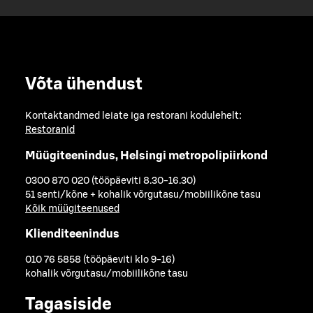
Võta ühendust
Kontaktandmed leiate iga restorani kodulehelt:
Restoranid
Müügiteenindus, Helsingi metropolipiirkond
0300 870 020 (tööpäeviti 8.30-16.30)
51 senti/kõne + kohalik võrgutasu/mobiilikõne tasu
Kõik müügiteenused
Klienditeenindus
010 76 5858 (tööpäeviti klo 9-16)
kohalik võrgutasu/mobiilikõne tasu
Tagasiside