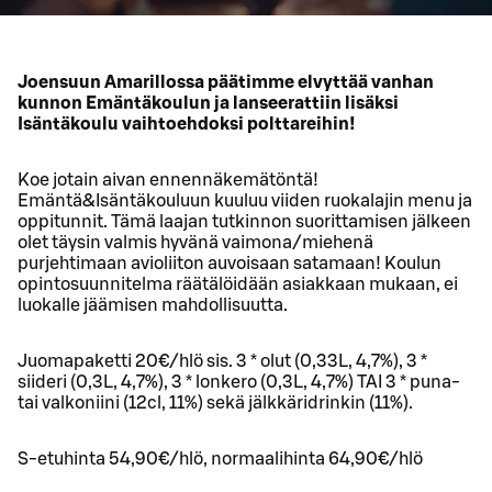
Joensuun Amarillossa päätimme elvyttää vanhan
kunnon Emäntäkoulun ja lanseerattiin lisäksi
Isäntäkoulu vaihtoehdoksi polttareihin!
Koe jotain aivan ennennäkemätöntä!
Emäntä&Isäntäkouluun kuuluu viiden ruokalajin menu ja
oppitunnit. Tämä laajan tutkinnon suorittamisen jälkeen
olet täysin valmis hyvänä vaimona/miehenä
purjehtimaan avioliiton auvoisaan satamaan! Koulun
opintosuunnitelma räätälöidään asiakkaan mukaan, ei
luokalle jäämisen mahdollisuutta.
Juomapaketti 20€/hlö sis. 3 * olut (0,33L, 4,7%), 3 *
siideri (0,3L, 4,7%), 3 * lonkero (0,3L, 4,7%) TAI 3 * puna-
tai valkoniini (12cl, 11%) sekä jälkkäridrinkin (11%).
S-etuhinta 54,90€/hlö, normaalihinta 64,90€/hlö