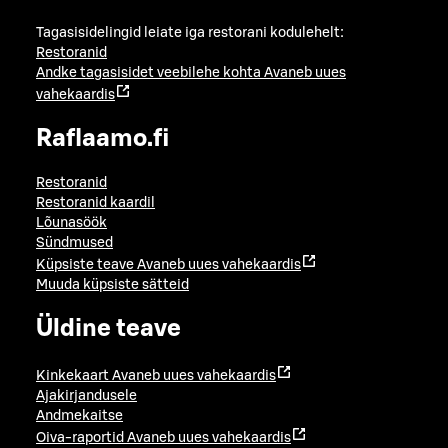
Tagasisidelingid leiate iga restorani kodulehelt:
Restoranid
Andke tagasisidet veebilehe kohta
Avaneb uues
vahekaardis
Raflaamo.fi
Restoranid
Restoranid kaardil
Lõunasöök
Sündmused
Küpsiste teave
Avaneb uues vahekaardis
Muuda küpsiste sätteid
Üldine teave
Kinkekaart
Avaneb uues vahekaardis
Ajakirjandusele
Andmekaitse
Oiva-raportid
Avaneb uues vahekaardis