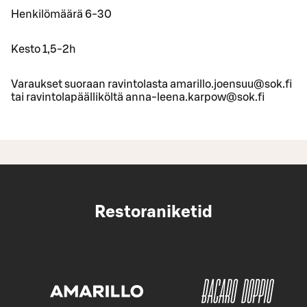
Henkilömäärä 6-30
Kesto 1,5-2h
Varaukset suoraan ravintolasta amarillo.joensuu@sok.fi
tai ravintolapäälliköltä anna-leena.karpow@sok.fi
Restoraniketid