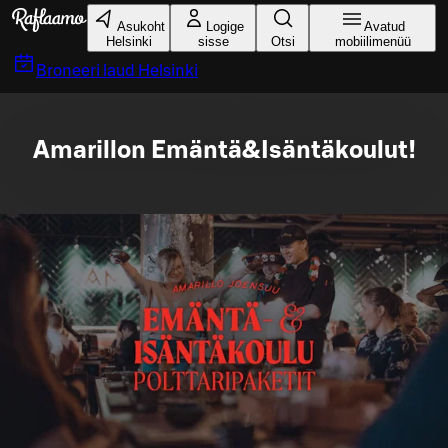
Liigu peamise sisu juurde
Asukoht
Logige
Avatud
Helsinki
sisse
Otsi
mobiilimenüü
Broneeri laud
Helsinki
Amarillon Emäntä&Isäntäkoulut!