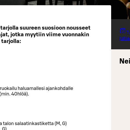
en tarjolla suureen suosioon nousseet
T
ajat, jotka myytiin viime vuonnakin
juhl
arjolla:
Nei
 ruokailu haluamallesi ajankohdalle
 (min. 40hlöä).
a talon salaatinkastiketta (M, G)
, G)