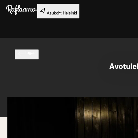
Liigu peamise sisu juurde
Asukoht
Helsinki
Tagasi
Avotule