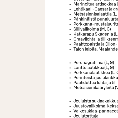
Marinoitua artisokkaa j
Lehtikaali-Caesar ja gr
Metsäsienisalaattia (L,
Pähkinäistä punajuurta j
Porkkana-mustajuuriterr
Sillivalikoima (M, G)
Katkarapu Skagenia (L,
Graavilohta ja tillikreem
Paahtopaistia ja Dijon
Talon leipää, Maalahde
Perunagratiinia (L, G)
Lanttulaatikkoa(L, G)
Porkkanalaatikkoa (L, 
Perinteistä joulukinkku
Paahdettua lohta ja till
Metsäsienikääryleitä (
Jouluista suklaakakku
Juustovalikoima, keksej
Valkosuklaa-pannacott
Joulutorttuja