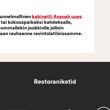
a tunnelmallinen
kabinetti
Avaneb uues
- tai kokouspaikaksi kahdeksalle,
sommallekin joukkiolle jolloin
an rauhaanne ravintolatiloissamme.
Restoraniketid