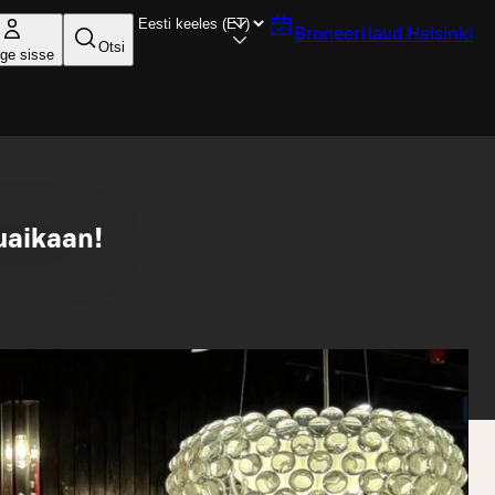
Broneeri laud
Helsinki
Otsi
ige sisse
uaikaan!