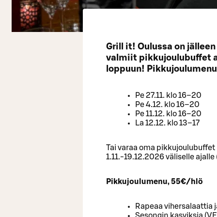
Grill it! Oulussa on jälle
valmiit pikkujoulubuffet 
loppuun! Pikkujoulumenu t
Pe 27.11. klo 16–20
Pe 4.12. klo 16–20
Pe 11.12. klo 16–20
La 12.12. klo 13–17
Tai varaa oma pikkujoulubuffet
1.11.-19.12.2026 väliselle ajalle
Pikkujoulumenu, 55€/hlö
Rapeaa vihersalaattia j
Sesongin kasviksia (VE