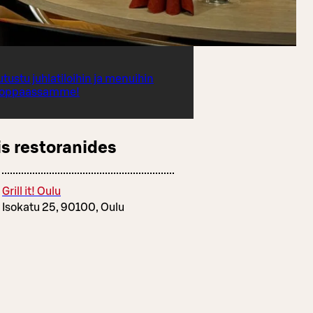
utustu juhlatiloihin ja menuihin
aoppaassamme!
s restoranides
Grill it! Oulu
Isokatu 25, 90100, Oulu