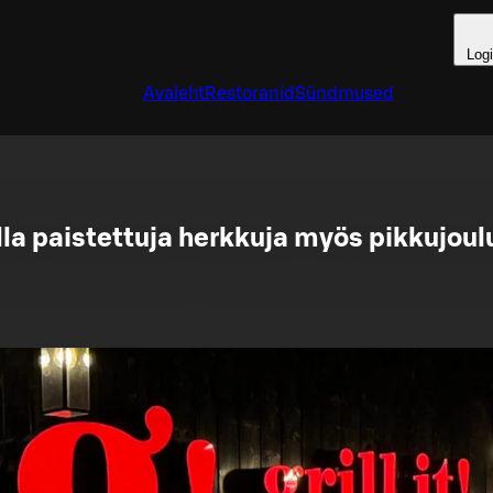
Log
Avaleht
Restoranid
Sündmused
lla paistettuja herkkuja myös pikkujoul