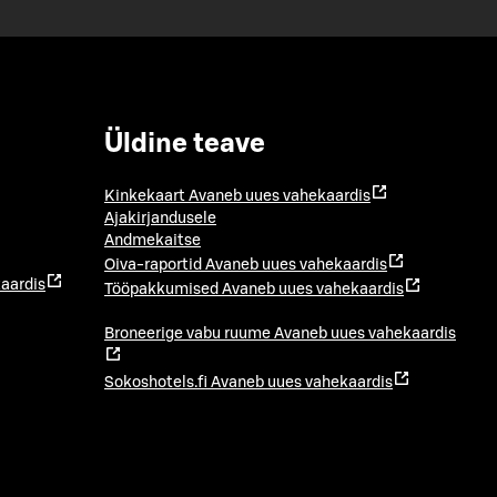
Üldine teave
Kinkekaart
Avaneb uues vahekaardis
Ajakirjandusele
Andmekaitse
Oiva-raportid
Avaneb uues vahekaardis
aardis
Tööpakkumised
Avaneb uues vahekaardis
Broneerige vabu ruume
Avaneb uues vahekaardis
Sokoshotels.fi
Avaneb uues vahekaardis