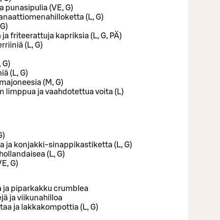
a punasipulia (VE, G)
anaattiomenahilloketta (L, G)
 G)
a friteerattuja kapriksia (L, G, PÄ)
iiniä (L, G)
 G)
iä (L, G)
-majoneesia (M, G)
n limppua ja vaahdotettua voita (L)
G)
a ja konjakki-sinappikastiketta (L, G)
ihollandaisea (L, G)
VE, G)
a ja piparkakku crumblea
ä ja viikunahilloa
aa ja lakkakompottia (L, G)