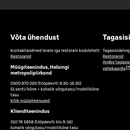
Võta ühendust
Tagasis
Kontaktandmed leiate iga restorani kodulehelt:
Tagasisideling
Restoranid
Restoranid
Andke tagasis
Müügiteenindus, Helsingi
vahekaardis
metropolipiirkond
0300 870 020 (tööpäeviti 8.30-16.30)
51 senti/kõne + kohalik võrgutasu/mobiilikõne
tasu
Kõik müügiteenused
Klienditeenindus
010 76 5858 (tööpäeviti klo 9-16)
kohalik võrgutasu/mobiilikõne tasu