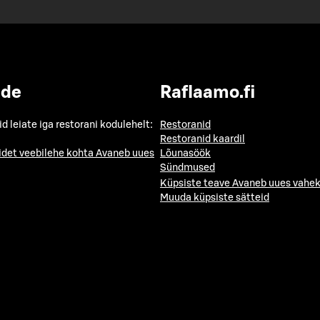
ide
Raflaamo.fi
id leiate iga restorani kodulehelt:
Restoranid
Restoranid kaardil
idet veebilehe kohta
Avaneb uues
Lõunasöök
Sündmused
Küpsiste teave
Avaneb uues vahek
Muuda küpsiste sätteid