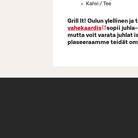
Kahvi / Tee
Grill It! Oulun ylellinen j
vahekaardis
sopii juhla
mutta voit varata juhlat i
plaseeraamme teidät oma