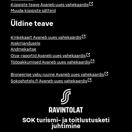
Küpsiste teave
Avaneb uues vahekaardis
Muuda küpsiste sätteid
Üldine teave
Kinkekaart
Avaneb uues vahekaardis
Ajakirjandusele
Andmekaitse
Oiva-raportid
Avaneb uues vahekaardis
Tööpakkumised
Avaneb uues vahekaardis
Broneerige vabu ruume
Avaneb uues vahekaardis
Sokoshotels.fi
Avaneb uues vahekaardis
SOK turismi- ja toitlustusketi
juhtimine