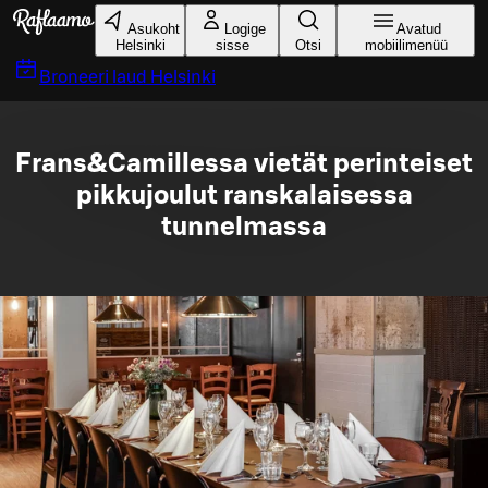
Liigu peamise sisu juurde
Asukoht
Logige
Avatud
Helsinki
sisse
Otsi
mobiilimenüü
Broneeri laud
Helsinki
Frans&Camillessa vietät perinteiset
pikkujoulut ranskalaisessa
tunnelmassa