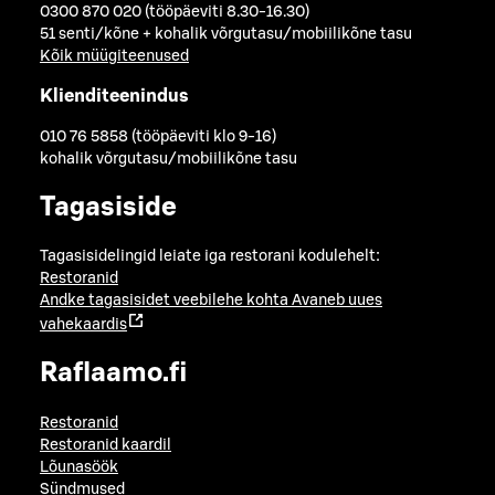
0300 870 020 (tööpäeviti 8.30-16.30)
51 senti/kõne + kohalik võrgutasu/mobiilikõne tasu
Kõik müügiteenused
Klienditeenindus
010 76 5858 (tööpäeviti klo 9-16)
kohalik võrgutasu/mobiilikõne tasu
Tagasiside
Tagasisidelingid leiate iga restorani kodulehelt:
Restoranid
Andke tagasisidet veebilehe kohta
Avaneb uues
vahekaardis
Raflaamo.fi
Restoranid
Restoranid kaardil
Lõunasöök
Sündmused