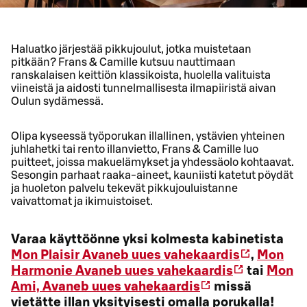
Haluatko järjestää pikkujoulut, jotka muistetaan
pitkään? Frans & Camille kutsuu nauttimaan
ranskalaisen keittiön klassikoista, huolella valituista
viineistä ja aidosti tunnelmallisesta ilmapiiristä aivan
Oulun sydämessä.
Olipa kyseessä työporukan illallinen, ystävien yhteinen
juhlahetki tai rento illanvietto, Frans & Camille luo
puitteet, joissa makuelämykset ja yhdessäolo kohtaavat.
Sesongin parhaat raaka-aineet, kauniisti katetut pöydät
ja huoleton palvelu tekevät pikkujouluistanne
vaivattomat ja ikimuistoiset.
Varaa käyttöönne yksi kolmesta kabinetista
Mon Plaisir
Avaneb uues vahekaardis
,
Mon
Harmonie
Avaneb uues vahekaardis
tai
Mon
Ami,
Avaneb uues vahekaardis
missä
vietätte illan yksityisesti omalla porukalla!