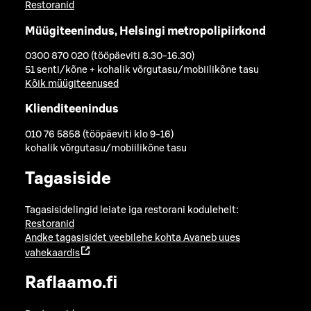
Restoranid
Müügiteenindus, Helsingi metropolipiirkond
0300 870 020 (tööpäeviti 8.30-16.30)
51 senti/kõne + kohalik võrgutasu/mobiilikõne tasu
Kõik müügiteenused
Klienditeenindus
010 76 5858 (tööpäeviti klo 9-16)
kohalik võrgutasu/mobiilikõne tasu
Tagasiside
Tagasisidelingid leiate iga restorani kodulehelt:
Restoranid
Andke tagasisidet veebilehe kohta
Avaneb uues
vahekaardis
Raflaamo.fi