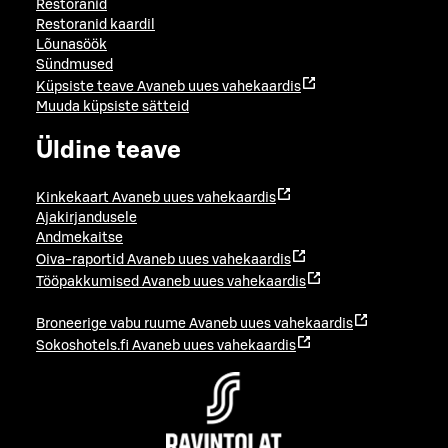
Restoranid
Restoranid kaardil
Lõunasöök
Sündmused
Küpsiste teave
Avaneb uues vahekaardis
Muuda küpsiste sätteid
Üldine teave
Kinkekaart
Avaneb uues vahekaardis
Ajakirjandusele
Andmekaitse
Oiva-raportid
Avaneb uues vahekaardis
Tööpakkumised
Avaneb uues vahekaardis
Broneerige vabu ruume
Avaneb uues vahekaardis
Sokoshotels.fi
Avaneb uues vahekaardis