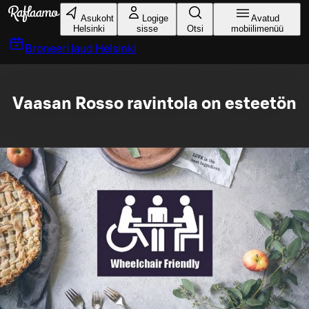
Liigu peamise sisu juurde
Asukoht
Logige
Avatud
Helsinki
sisse
Otsi
mobiilimenüü
Broneeri laud
Helsinki
Vaasan Rosso ravintola on esteetön