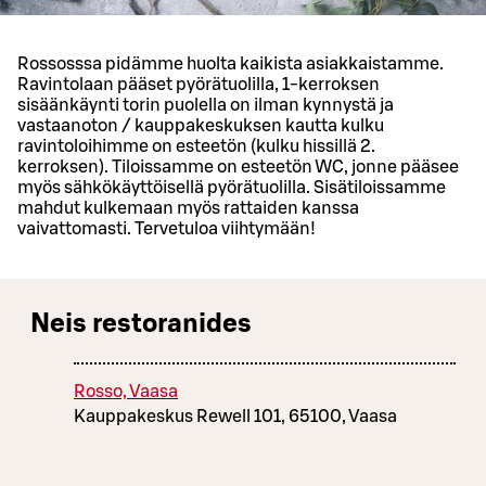
Rossosssa pidämme huolta kaikista asiakkaistamme.
Ravintolaan pääset pyörätuolilla, 1-kerroksen
sisäänkäynti torin puolella on ilman kynnystä ja
vastaanoton / kauppakeskuksen kautta kulku
ravintoloihimme on esteetön (kulku hissillä 2.
kerroksen). Tiloissamme on esteetön WC, jonne pääsee
myös sähkökäyttöisellä pyörätuolilla. Sisätiloissamme
mahdut kulkemaan myös rattaiden kanssa
vaivattomasti. Tervetuloa viihtymään!
Neis restoranides
Rosso, Vaasa
Kauppakeskus Rewell 101, 65100, Vaasa