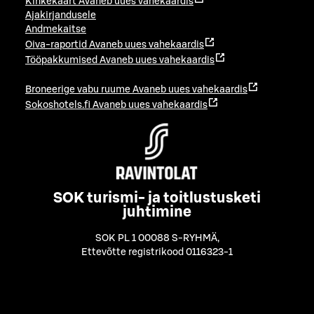
Kinkekaart
Avaneb uues vahekaardis
Ajakirjandusele
Andmekaitse
Oiva-raportid
Avaneb uues vahekaardis
Tööpakkumised
Avaneb uues vahekaardis
Broneerige vabu ruume
Avaneb uues vahekaardis
Sokoshotels.fi
Avaneb uues vahekaardis
SOK turismi- ja toitlustusketi
juhtimine
SOK PL 1 00088 S-RYHMÄ
,
Ettevõtte registrikood 0116323-1