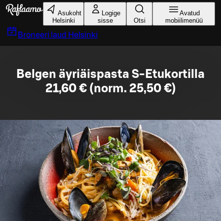
Liigu peamise sisu juurde
Asukoht
Logige
Avatud
Helsinki
sisse
Otsi
mobiilimenüü
Broneeri laud
Helsinki
Belgen äyriäispasta S-Etukortilla
21,60 € (norm. 25,50 €)