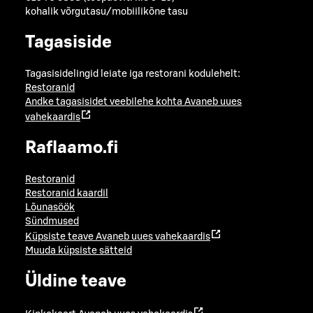
kohalik võrgutasu/mobiilikõne tasu
Tagasiside
Tagasisidelingid leiate iga restorani kodulehelt:
Restoranid
Andke tagasisidet veebilehe kohta
Avaneb uues
vahekaardis
Raflaamo.fi
Restoranid
Restoranid kaardil
Lõunasöök
Sündmused
Küpsiste teave
Avaneb uues vahekaardis
Muuda küpsiste sätteid
Üldine teave