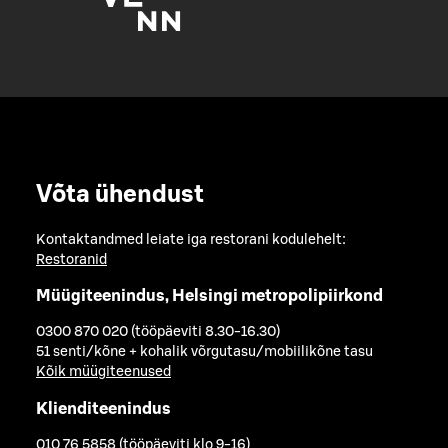
Võta ühendust
Kontaktandmed leiate iga restorani kodulehelt:
Restoranid
Müügiteenindus, Helsingi metropolipiirkond
0300 870 020 (tööpäeviti 8.30-16.30)
51 senti/kõne + kohalik võrgutasu/mobiilikõne tasu
Kõik müügiteenused
Klienditeenindus
010 76 5858 (tööpäeviti klo 9-16)