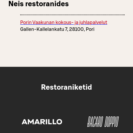
Neis restoranides
Porin Vaakunan kokous- ja juhlapalvelut
Gallen-Kallelankatu 7, 28100, Pori
Restoraniketid