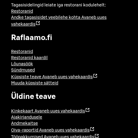
Tagasisidelingid leiate iga restorani kodulehelt:
Restoranid
Andke tagasisidet veebilehe kohta
Avaneb uues
vahekaardis
Raflaamo.fi
Restoranid
Restoranid kaardil
Lõunasöök
Sündmused
Küpsiste teave
Avaneb uues vahekaardis
Muuda küpsiste sätteid
Üldine teave
Kinkekaart
Avaneb uues vahekaardis
Ajakirjandusele
Andmekaitse
Oiva-raportid
Avaneb uues vahekaardis
Tööpakkumised
Avaneb uues vahekaardis