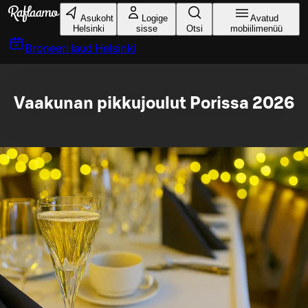
Liigu peamise sisu juurde
Asukoht
Logige
Avatud
Helsinki
sisse
Otsi
mobiilimenüü
Broneeri laud
Helsinki
Vaakunan pikkujoulut Porissa 2026