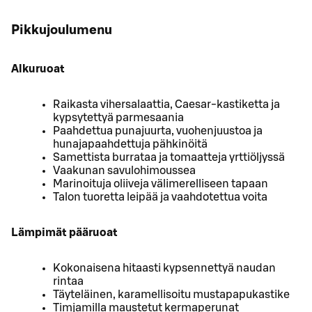
Pikkujoulumenu
Alkuruoat
Raikasta vihersalaattia, Caesar-kastiketta ja
kypsytettyä parmesaania
Paahdettua punajuurta, vuohenjuustoa ja
hunajapaahdettuja pähkinöitä
Samettista burrataa ja tomaatteja yrttiöljyssä
Vaakunan savulohimoussea
Marinoituja oliiveja välimerelliseen tapaan
Talon tuoretta leipää ja vaahdotettua voita
Lämpimät pääruoat
Kokonaisena hitaasti kypsennettyä naudan
rintaa
Täyteläinen, karamellisoitu mustapapukastike
Timjamilla maustetut kermaperunat