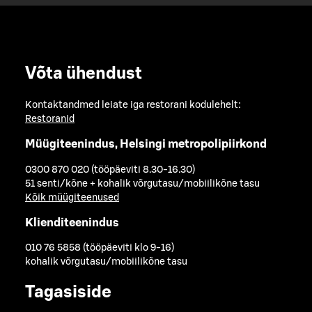
Võta ühendust
Kontaktandmed leiate iga restorani kodulehelt:
Restoranid
Müügiteenindus, Helsingi metropolipiirkond
0300 870 020 (tööpäeviti 8.30-16.30)
51 senti/kõne + kohalik võrgutasu/mobiilikõne tasu
Kõik müügiteenused
Klienditeenindus
010 76 5858 (tööpäeviti klo 9-16)
kohalik võrgutasu/mobiilikõne tasu
Tagasiside