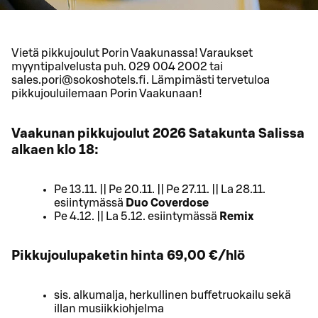
Vietä pikkujoulut Porin Vaakunassa! Varaukset
myyntipalvelusta puh. 029 004 2002 tai
sales.pori@sokoshotels.fi. Lämpimästi tervetuloa
pikkujouluilemaan Porin Vaakunaan!
Vaakunan pikkujoulut 2026 Satakunta Salissa
alkaen klo 18:
Pe 13.11. || Pe 20.11. || Pe 27.11. || La 28.11.
esiintymässä
Duo Coverdose
Pe 4.12. || La 5.12. esiintymässä
Remix
Pikkujoulupaketin hinta 69,00 €/hlö
sis. alkumalja, herkullinen buffetruokailu sekä
illan musiikkiohjelma