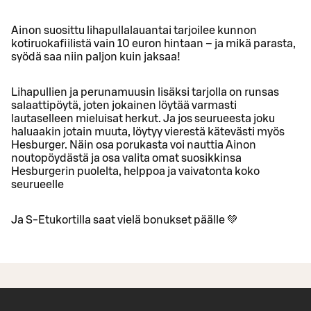
Ainon suosittu lihapullalauantai tarjoilee kunnon
kotiruokafiilistä vain 10 euron hintaan – ja mikä parasta,
syödä saa niin paljon kuin jaksaa!
Lihapullien ja perunamuusin lisäksi tarjolla on runsas
salaattipöytä, joten jokainen löytää varmasti
lautaselleen mieluisat herkut. Ja jos seurueesta joku
haluaakin jotain muuta, löytyy vierestä kätevästi myös
Hesburger. Näin osa porukasta voi nauttia Ainon
noutopöydästä ja osa valita omat suosikkinsa
Hesburgerin puolelta, helppoa ja vaivatonta koko
seurueelle
Ja S-Etukortilla saat vielä bonukset päälle 💚