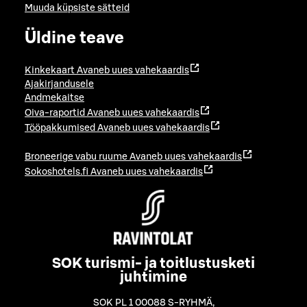
Muuda küpsiste sätteid
Üldine teave
Kinkekaart
Avaneb uues vahekaardis
Ajakirjandusele
Andmekaitse
Oiva-raportid
Avaneb uues vahekaardis
Tööpakkumised
Avaneb uues vahekaardis
Broneerige vabu ruume
Avaneb uues vahekaardis
Sokoshotels.fi
Avaneb uues vahekaardis
SOK turismi- ja toitlustusketi
juhtimine
SOK PL 1 00088 S-RYHMÄ
,