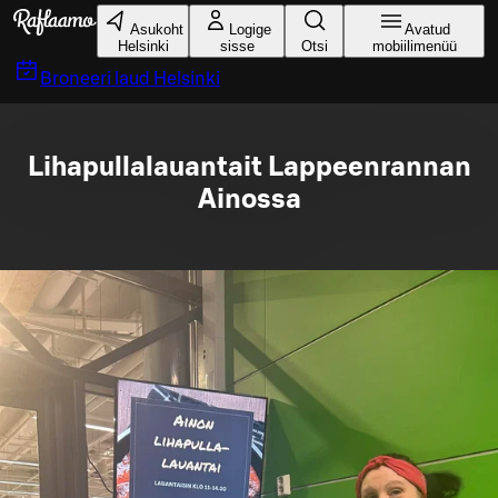
Liigu peamise sisu juurde
Asukoht
Logige
Avatud
Helsinki
sisse
Otsi
mobiilimenüü
Broneeri laud
Helsinki
Lihapullalauantait Lappeenrannan
Ainossa