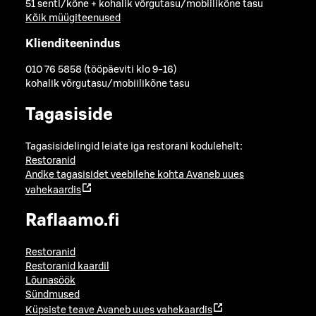
51 senti/kõne + kohalik võrgutasu/mobiilikõne tasu
Kõik müügiteenused
Klienditeenindus
010 76 5858 (tööpäeviti klo 9-16)
kohalik võrgutasu/mobiilikõne tasu
Tagasiside
Tagasisidelingid leiate iga restorani kodulehelt:
Restoranid
Andke tagasisidet veebilehe kohta
Avaneb uues
vahekaardis
Raflaamo.fi
Restoranid
Restoranid kaardil
Lõunasöök
Sündmused
Küpsiste teave
Avaneb uues vahekaardis